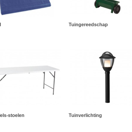
l
Tuingereedschap
fels-stoelen
Tuinverlichting