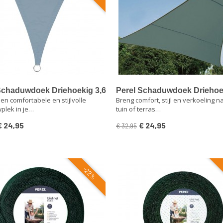
Schaduwdoek Driehoekig 3,6
Perel Schaduwdoek Driehoe
en comfortabele en stijlvolle
Breng comfort, stijl en verkoeling na
 3,6 m – Lichtgrijs |
x 3,6 x 3,6 m – Groengrijs | U
plek in je…
tuin of terras…
fstotend & UV-
beschermend & Waterafstot
ermend
€ 24,95
€ 24,95
€ 32,95
-22%