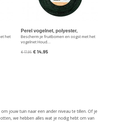
Perel vogelnet, polyester,
et het
Bescherm je fruitbomen en oogst met het
groen
maaswijdte 2 cm², 4 x 10 m, groen
vogelnet Houd…
€ 14,95
€ 17,95
om jouw tuin naar een ander niveau te tillen. Of je
potten, we hebben alles wat je nodig hebt om van