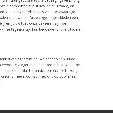
verlichting tot praktische beveiligingsverlichting,
nze bloempotten zijn stijlvol en duurzaam, en
emen. Ons tuingereedschap is van hoogwaardige
aaien van uw tuin. Onze vogelhuisjes bieden een
ijkertijd uw tuin. Onze dekzeilen zijn van
l ze tegelijkertijd hun bedoelde functie uitvoeren.
 gebied van tuinartikelen. We hebben een ruime
rvoor te zorgen dat je het product krijgt dat het
n uitstekende klantenservice om ervoor te zorgen
ne winkel of neem contact met ons op voor meer
.