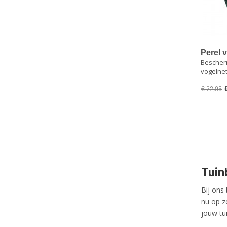
Perel v
Bescherm
maaswi
vogelne
€ 22,95
Tuin
Bij ons
nu op z
jouw tu