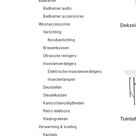
Badkamer
Badkamer audio
Badkamer accessoires
Woonaccessoires
Dekzei
Verlichting
Noodverlichting
Brievenbussen
Ultrasone reinigers
Insectenverdelgers
Elektrische insectenverdelgers
Insectenlampen
Deurbellen
Sleutelkasten
Kantoorbenodigdheden
Retro telefoons
Kledingrekken
Tuinta
Verwarming & koeling
Kachels