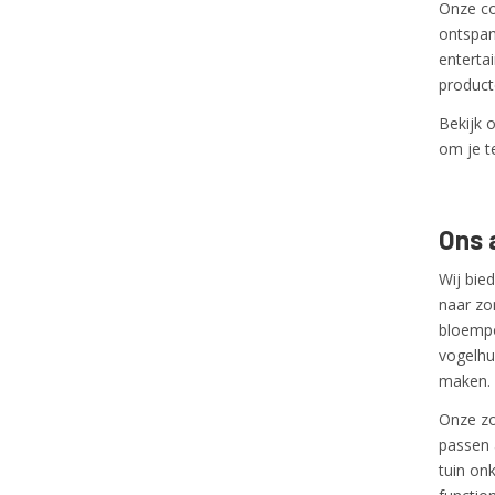
Onze co
ontspan
enterta
product
Bekijk 
om je t
Ons 
Wij bie
naar zo
bloempo
vogelhu
maken.
Onze zo
passen 
tuin onk