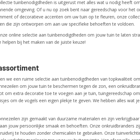
llectie tuinbenodigdheden is uitgerust met alles wat u nodig heeft om
nende omgeving. Of u nu op zoek bent naar gereedschap voor het o
inment of decoratieve accenten om uw tuin op te fleuren, onze collec
en die zijn ontworpen om aan uw specifieke behoeften te voldoen.
onze online selectie aan tuinbenodigdheden om jouw tuin te laten stra
e helpen bij het maken van de juiste keuze!
assortiment
den we een ruime selectie aan tuinbenodigdheden van topkwaliteit om j
nnezeilen om jouw tuin te beschermen tegen de zon, een onkruidbran
t om extra decoratie toe te voegen aan je tuin, tuingereedschap om al
isjes om de vogels een eigen plekje te geven. We hebben alles wat je
nnezeilen zijn gemaakt van duurzame materialen en zijn verkrijgbaar
aan jouw persoonlijke smaak en behoeften. Onze onkruidbranders zij
ruidvrij te houden zonder chemicaliën te gebruiken. Onze tuinverlichtin