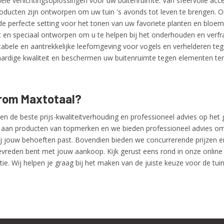
ele verlichtingsoplossingen voor uw buitenruimte. Van sfeervolle accent
oducten zijn ontworpen om uw tuin 's avonds tot leven te brengen. O
de perfecte setting voor het tonen van uw favoriete planten en blo
it en speciaal ontworpen om u te helpen bij het onderhouden en verfr
abele en aantrekkelijke leefomgeving voor vogels en verhelderen tegel
rdige kwaliteit en beschermen uw buitenruimte tegen elementen terwij
om Maxtotaal?
den de beste prijs-kwaliteitverhouding en professioneel advies op het
e aan producten van topmerken en we bieden professioneel advies om e
ij jouw behoeften past. Bovendien bieden we concurrerende prijzen e
tevreden bent met jouw aankoop. Kijk gerust eens rond in onze onli
ie. Wij helpen je graag bij het maken van de juiste keuze voor de tuin