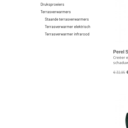
Druksproeiers
Terrasverwarmers
Staande terrasverwarmers
Terrasverwarmer elektrisch
Terrasverwarmer infrarood
Perel 
Creëer e
x 3,6 x
schaduw
Watera
besch
€ 32,95