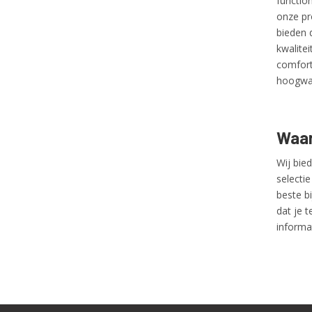
function
onze pr
bieden 
kwalite
comfort
hoogwaa
Waar
Wij bie
selecti
beste b
dat je 
informat