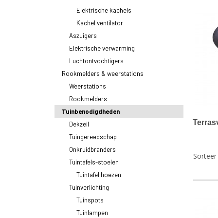
Elektrische kachels
Kachel ventilator
Aszuigers
Elektrische verwarming
Luchtontvochtigers
Rookmelders & weerstations
Weerstations
Rookmelders
Tuinbenodigdheden
Terras
Dekzeil
Tuingereedschap
Onkruidbranders
Sortee
Tuintafels-stoelen
Tuintafel hoezen
Tuinverlichting
Tuinspots
Tuinlampen