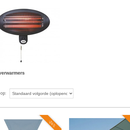
verwarmers
r op:
-24%