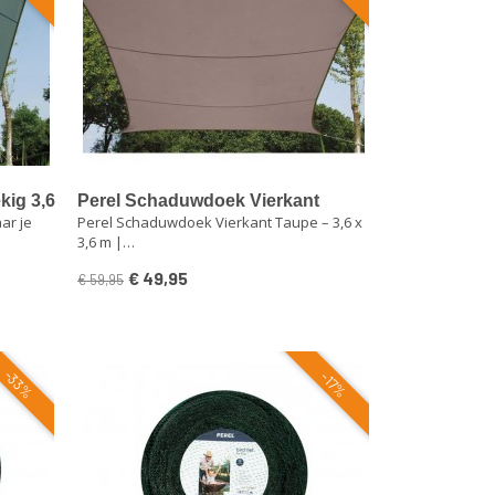
kig 3,6
Perel Schaduwdoek Vierkant
ar je
Perel Schaduwdoek Vierkant Taupe – 3,6 x
V-
Taupe – 3,6 x 3,6 m | Waterdicht &
3,6 m |…
end
UV-bestendig
€ 49,95
€ 59,95
-33%
-17%