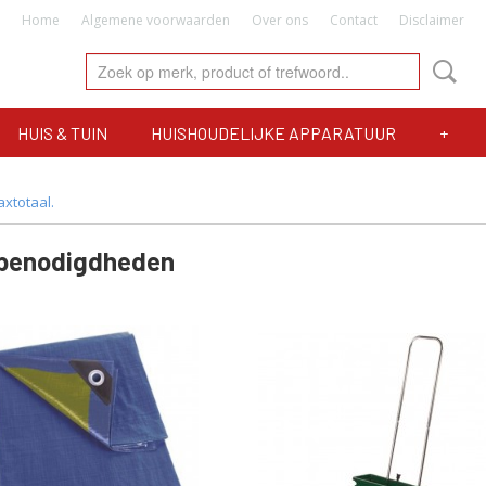
Home
Algemene voorwaarden
Over ons
Contact
Disclaimer
HUIS & TUIN
HUISHOUDELIJKE APPARATUUR
+
axtotaal.
benodigdheden