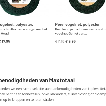
ogelnet, polyester,
Perel vogelnet, polyester,
 je fruitbomen en oogst met het
Bescherm je fruitbomen en oogst m
jdte 2 cm², 8 x 8 m, groen
maaswijdte 2 cm², 2 x 10 m, 
t Houd…
vogelnet Geniet van…
€ 17,95
€ 9,95
€ 14,95
benodigdheden van Maxtotaal
 bieden we een ruime selectie aan tuinbenodigdheden van topkwaliteit 
oek bent naar zonnezeilen, onkruidbranders, tuinverlichting of bloem
in op te knappen en te laten stralen.