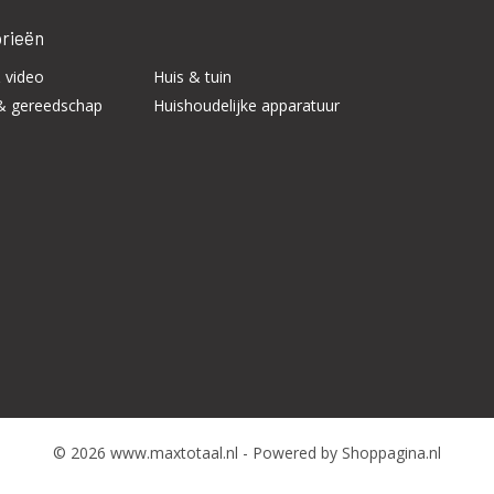
rieën
 video
Huis & tuin
& gereedschap
Huishoudelijke apparatuur
© 2026 www.maxtotaal.nl - Powered by Shoppagina.nl