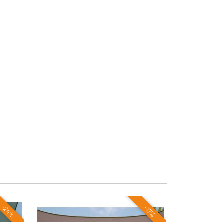
-24%
-17%