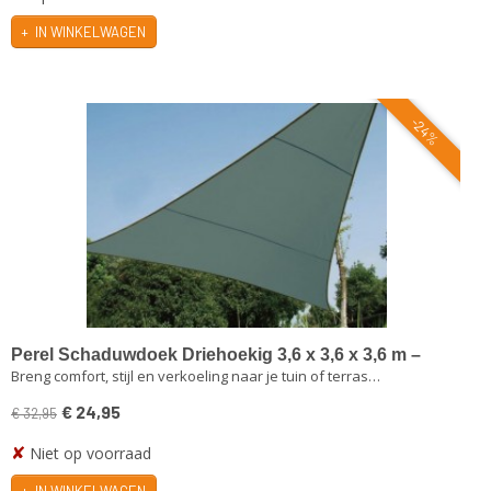
IN WINKELWAGEN
-24%
Perel Schaduwdoek Driehoekig 3,6 x 3,6 x 3,6 m –
Breng comfort, stijl en verkoeling naar je tuin of terras…
Groengrijs | UV-beschermend & Waterafstotend
€ 24,95
€ 32,95
✘
Niet op voorraad