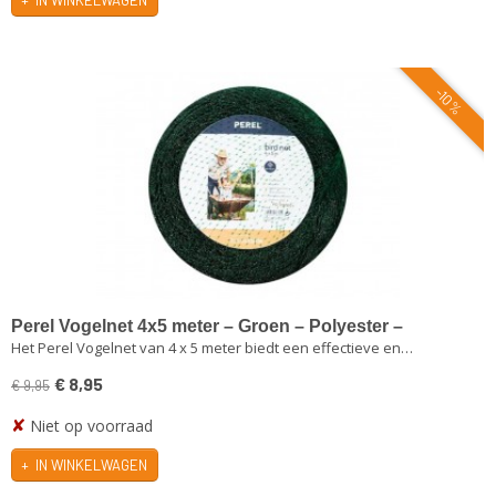
IN WINKELWAGEN
-10%
Perel Vogelnet 4x5 meter – Groen – Polyester –
Het Perel Vogelnet van 4 x 5 meter biedt een effectieve en…
Maaswijdte 2 cm² – Tuin- en Vijverbescherming
€ 8,95
€ 9,95
✘
Niet op voorraad
IN WINKELWAGEN