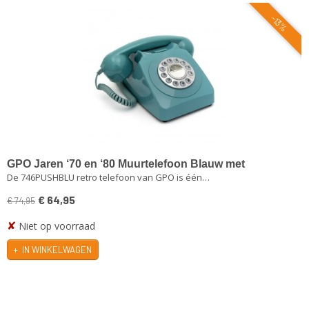
-13%
GPO Jaren ‘70 en ‘80 Muurtelefoon Blauw met
De 746PUSHBLU retro telefoon van GPO is één…
Druktoetsbediening
€ 64,95
€ 74,95
✘
Niet op voorraad
IN WINKELWAGEN