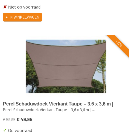
✘
Niet op voorraad
IN WINKELWAGEN
-17%
Perel Schaduwdoek Vierkant Taupe – 3,6 x 3,6 m |
Perel Schaduwdoek Vierkant Taupe – 3,6 x 3,6 m |…
Waterdicht & UV-bestendig
€ 49,95
€ 59,95
✓
Op voorraad