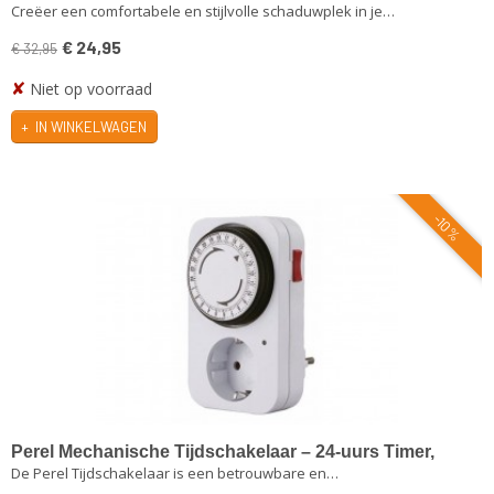
Creëer een comfortabele en stijlvolle schaduwplek in je…
Lichtgrijs | Waterafstotend & UV-beschermend
€ 24,95
€ 32,95
✘
Niet op voorraad
IN WINKELWAGEN
-10%
Perel Mechanische Tijdschakelaar – 24-uurs Timer,
De Perel Tijdschakelaar is een betrouwbare en…
230V, 16A – 3680W – Type F Stekker (Duitse Aarding) –