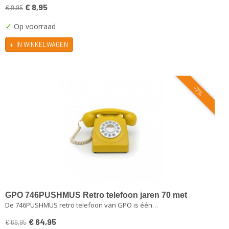
Wit
€ 8,95
€ 9,95
✓
Op voorraad
IN WINKELWAGEN
-7%
GPO 746PUSHMUS Retro telefoon jaren 70 met
De 746PUSHMUS retro telefoon van GPO is één…
druktoetsen mosterdgeel
€ 64,95
€ 69,95