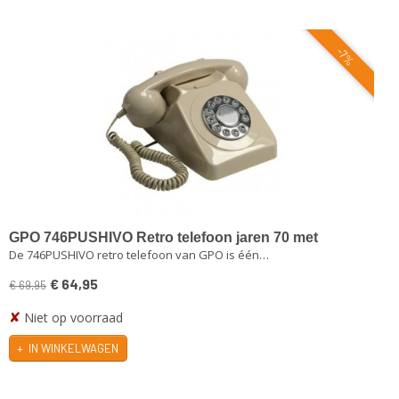
-7%
GPO 746PUSHIVO Retro telefoon jaren 70 met
De 746PUSHIVO retro telefoon van GPO is één…
druktoetsen crèmekleurig
€ 64,95
€ 69,95
✘
Niet op voorraad
IN WINKELWAGEN