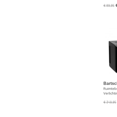
€ 89,95
Bartsc
Ruimteb
Verlicht
€ 349,95