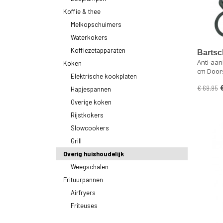
Koffie & thee
Melkopschuimers
Waterkokers
Koffiezetapparaten
Bartsc
Anti-aa
Multip
Koken
cm Doo
Watt 8 l
Elektrische kookplaten
€ 69,95
Hapjespannen
Overige koken
Rijstkokers
Slowcookers
Grill
Overig huishoudelijk
Weegschalen
Frituurpannen
Airfryers
Friteuses