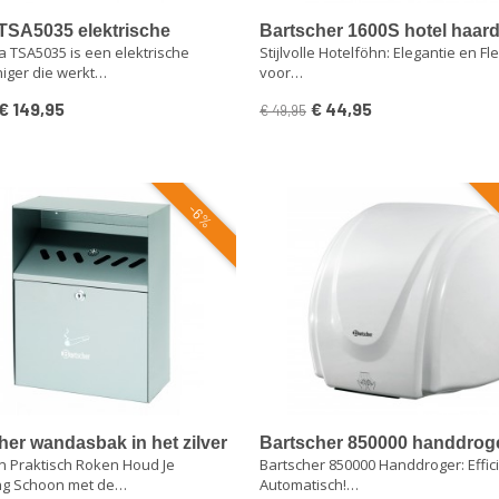
TSA5035 elektrische
Bartscher 1600S hotel haar
 TSA5035 is een elektrische
Stijlvolle Hotelföhn: Elegantie en Flex
einiger met accu
1600 watt
niger die werkt…
voor…
€ 149,95
€ 44,95
€ 49,95
-6%
her wandasbak in het zilver
Bartscher 850000 handdrog
 en Praktisch Roken Houd Je
Bartscher 850000 Handdroger: Effic
er
warme lucht 2.1 kW
g Schoon met de…
Automatisch!…