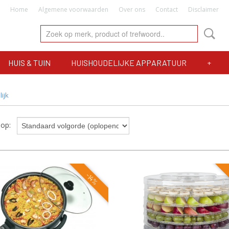
Home
Algemene voorwaarden
Over ons
Contact
Disclaimer
HUIS & TUIN
HUISHOUDELIJKE APPARATUUR
+
ijk
r op:
-14%