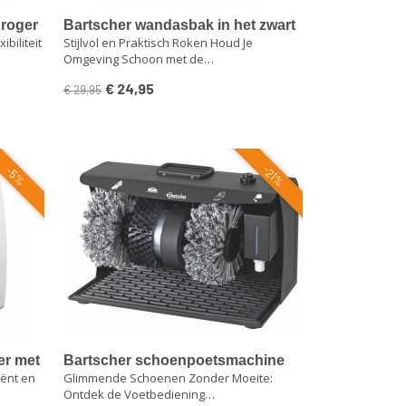
droger
Bartscher wandasbak in het zwart
ibiliteit
Stijlvol en Praktisch Roken Houd Je
Omgeving Schoon met de…
€ 24,95
€ 29,95
-21%
-5%
er met
Bartscher schoenpoetsmachine
iënt en
Glimmende Schoenen Zonder Moeite:
Ontdek de Voetbediening…