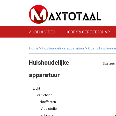
AUDIO & VIDEO
HOBBY & GEREEDSCHAP
Home
>
Huishoudelijke apparatuur
>
Overig huishoudel
Huishoudelijke
Sortee
apparatuur
Licht
Verlichting
Lichteffecten
Vloeistoffen
Loeplampen