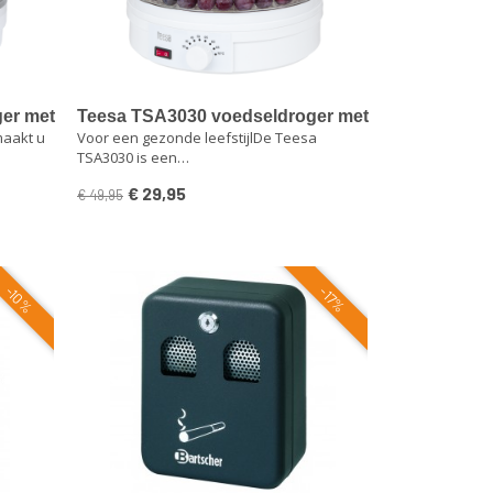
er met
Teesa TSA3030 voedseldroger met
maakt u
Voor een gezonde leefstijlDe Teesa
instelbare temperatuur
TSA3030 is een…
€ 29,95
€ 49,95
-10%
-17%