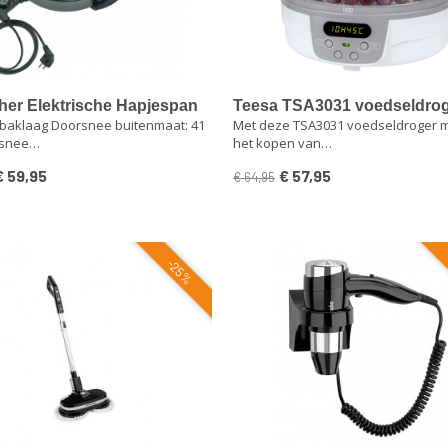
her Elektrische Hapjespan
Teesa TSA3031 voedseldrog
nbaklaag Doorsnee buitenmaat: 41
Met deze TSA3031 voedseldroger 
an 41cm doorsnede 1500
LCD scherm
rsnee…
het kopen van…
iter
€ 59,95
€ 57,95
€ 64,95
-25%