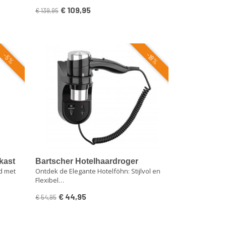
€ 109,95
€ 139,95
-18%
-5%
kast
Bartscher Hotelhaardroger
d met
Ontdek de Elegante Hotelföhn: Stijlvol en
1600SR - Zwarte Wandföhn met
Flexibel…
Scheerstopcontact
€ 44,95
€ 54,95