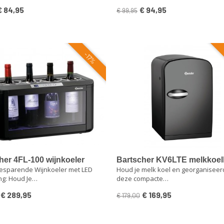
€ 84,95
€ 94,95
€ 99,95
-17%
her 4FL-100 wijnkoeler
Bartscher KV6LTE melkkoel
esparende Wijnkoeler met LED
Houd je melk koel en georganiseer
ing: Houd Je…
deze compacte…
€ 289,95
€ 169,95
€ 179,00