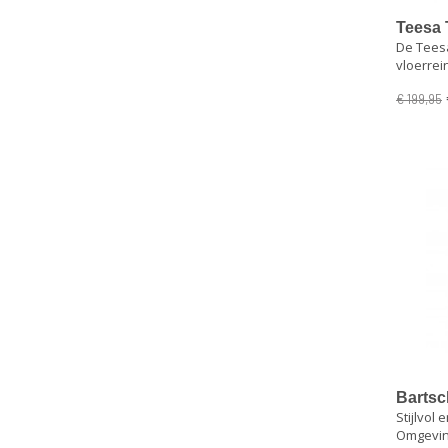
Teesa 
De Teesa
vloerr
vloerrei
€ 199,95
Bartsc
Stijlvol
6, 5 lit
Omgevin