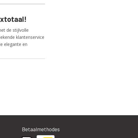
axtotaal!
 de stijlvolle
stekende klantenservice
eze elegante en
Betaalmethodes