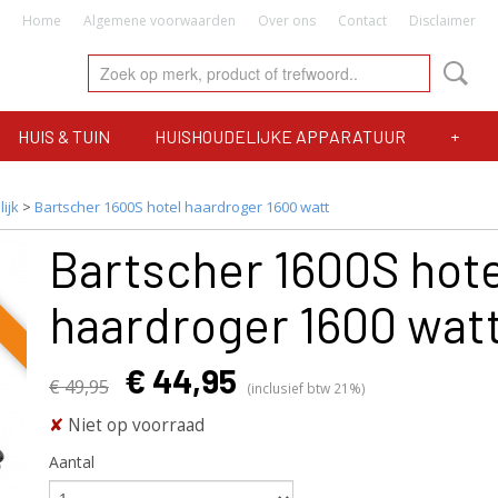
Home
Algemene voorwaarden
Over ons
Contact
Disclaimer
HUIS & TUIN
HUISHOUDELIJKE APPARATUUR
+
ijk
>
Bartscher 1600S hotel haardroger 1600 watt
Bartscher 1600S hote
haardroger 1600 wat
€ 44,95
€ 49,95
(inclusief btw 21%)
✘
Niet op voorraad
Aantal