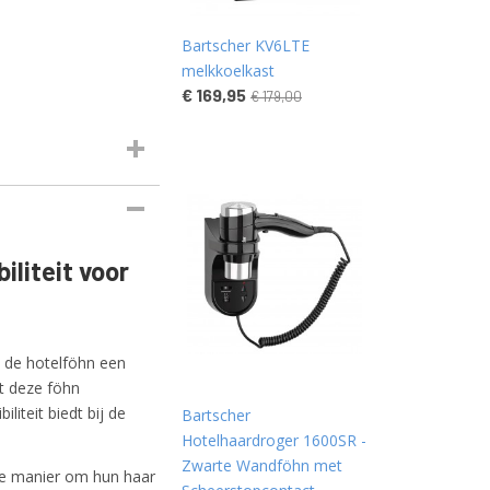
Bartscher KV6LTE
melkkoelkast
€ 169,95
€ 179,00
iliteit voor
s de hotelföhn een
it deze föhn
iliteit biedt bij de
Bartscher
Hotelhaardroger 1600SR -
Zwarte Wandföhn met
te manier om hun haar