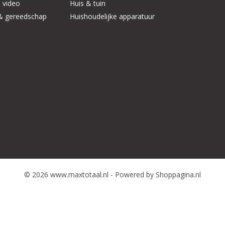
 video
Huis & tuin
& gereedschap
Huishoudelijke apparatuur
© 2026 www.maxtotaal.nl - Powered by Shoppagina.nl