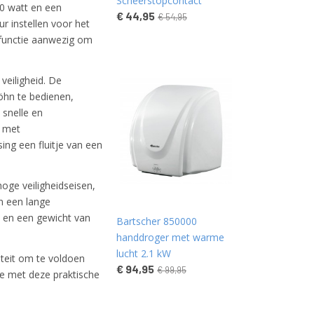
Scheerstopcontact
0 watt en een
€ 44,95
€ 54,95
r instellen voor het
 functie aanwezig om
eiligheid. De
öhn te bedienen,
 snelle en
d met
ng een fluitje van een
oge veiligheidseisen,
n een lange
en een gewicht van
Bartscher 850000
handdroger met warme
lucht 2.1 kW
liteit om te voldoen
€ 94,95
€ 99,95
e met deze praktische