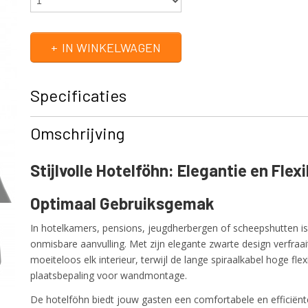
IN WINKELWAGEN
Specificaties
Productcode
1600S
Omschrijving
EAN code
4015613761572
Productcode leverancier
1600S
Stijlvolle Hotelföhn: Elegantie en Flexib
Optimaal Gebruiksgemak
In hotelkamers, pensions, jeugdherbergen of scheepshutten i
onmisbare aanvulling. Met zijn elegante zwarte design verfraa
moeiteloos elk interieur, terwijl de lange spiraalkabel hoge flexib
plaatsbepaling voor wandmontage.
De hotelföhn biedt jouw gasten een comfortabele en efficiën