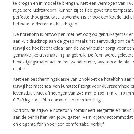
te drogen en in model te brengen. Met een vermogen van 160
regelbare luchtstroom, kunnen zij zelf de gewenste temperatuu
perfecte droogresultaat. Bovendien is er ook een koude lucht
het haar te fixeren na het drogen.
De hotelföhn is ontworpen met het oog op gebruiksgemak en v
aan-/uit-drukknop aan de greep maakt het eenvoudig om de f
terwijl de hoofdschakelaar aan de wandhouder zorgt voor een
gemakkelijke uitschakeling na gebruik. De föhn wordt gelever
bevestigingsmateriaal en een wandhouder, waardoor de plaatsi
cent is.
Met een beschermingsklasse van 2 voldoet de hotelföhn aan h
terwijl het materiaal van kunststof zorgt voor duurzaamheid e
levensduur. Met afmetingen van 245 mm x 185 mm x 110 mm 
0,749 kg is de föhn compact en toch krachtig.
Kortom, de stijlvolle hotelföhn combineert elegantie en flexibi
aan de behoeften van jouw gasten. Verrijk jouw accommodati
en elegante föhn voor een comfortabel verblijf.