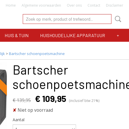
Home
Algemene voorwaarden
Over ons
Contact
Disclaimer
HUIS & TUIN
HUISHOUDELIJKE APPARATUUR
+
ijk
>
Bartscher schoenpoetsmachine
Bartscher
schoenpoetsmachin
€ 109,95
€ 139,95
(inclusief btw 21%)
✘
Niet op voorraad
Aantal