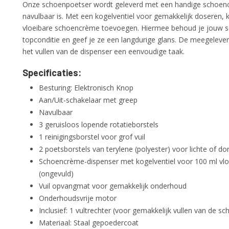
Onze schoenpoetser wordt geleverd met een handige schoenc
navulbaar is. Met een kogelventiel voor gemakkelijk doseren, k
vloeibare schoencrème toevoegen. Hiermee behoud je jouw s
topconditie en geef je ze een langdurige glans. De meegeleve
het vullen van de dispenser een eenvoudige taak.
Specificaties:
Besturing: Elektronisch Knop
Aan/Uit-schakelaar met greep
Navulbaar
3 geruisloos lopende rotatieborstels
1 reinigingsborstel voor grof vuil
2 poetsborstels van terylene (polyester) voor lichte of 
Schoencrème-dispenser met kogelventiel voor 100 ml vl
(ongevuld)
Vuil opvangmat voor gemakkelijk onderhoud
Onderhoudsvrije motor
Inclusief: 1 vultrechter (voor gemakkelijk vullen van de 
Materiaal: Staal gepoedercoat