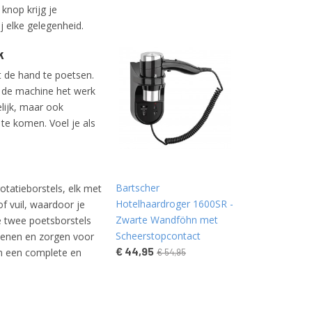
knop krijg je
 elke gelegenheid.
k
t de hand te poetsen.
t de machine het werk
lijk, maar ook
te komen. Voel je als
Bartscher
otatieborstels, elk met
Hotelhaardroger 1600SR -
of vuil, waardoor je
Zwarte Wandföhn met
e twee poetsborstels
Scheerstopcontact
hoenen en zorgen voor
€ 44,95
an een complete en
€ 54,95