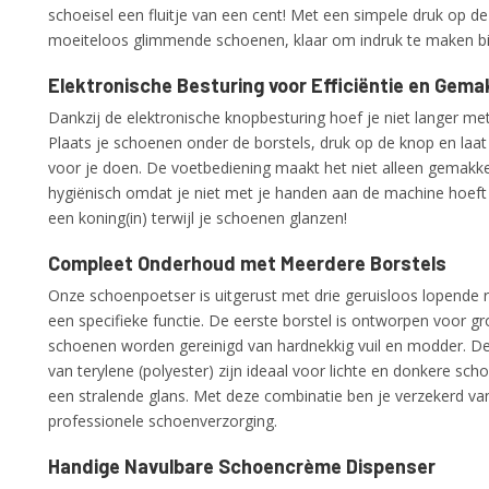
schoeisel een fluitje van een cent! Met een simpele druk op de 
moeiteloos glimmende schoenen, klaar om indruk te maken bij
Elektronische Besturing voor Efficiëntie en Gema
Dankzij de elektronische knopbesturing hoef je niet langer me
Plaats je schoenen onder de borstels, druk op de knop en laa
voor je doen. De voetbediening maakt het niet alleen gemakke
hygiënisch omdat je niet met je handen aan de machine hoeft 
een koning(in) terwijl je schoenen glanzen!
Compleet Onderhoud met Meerdere Borstels
Onze schoenpoetser is uitgerust met drie geruisloos lopende r
een specifieke functie. De eerste borstel is ontworpen voor gr
schoenen worden gereinigd van hardnekkig vuil en modder. D
van terylene (polyester) zijn ideaal voor lichte en donkere sc
een stralende glans. Met deze combinatie ben je verzekerd v
professionele schoenverzorging.
Handige Navulbare Schoencrème Dispenser