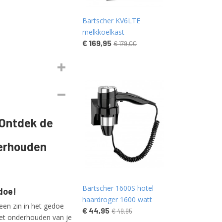
Bartscher KV6LTE
melkkoelkast
€ 169,95
€ 179,00
 Ontdek de
derhouden
Bartscher 1600S hotel
doe!
haardroger 1600 watt
geen zin in het gedoe
€ 44,95
€ 49,95
et onderhouden van je