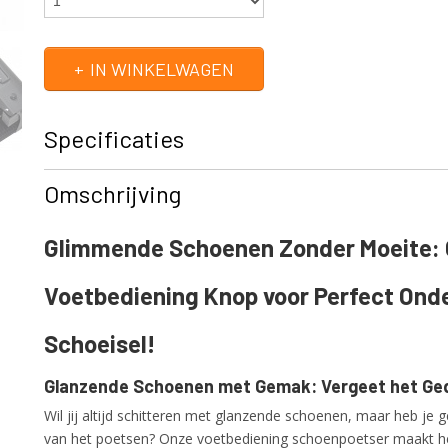
IN WINKELWAGEN
Specificaties
Productcode
120109
Omschrijving
EAN code
4015613544328
Productcode leverancier
120109
Glimmende Schoenen Zonder Moeite:
Voetbediening Knop voor Perfect On
Schoeisel!
Glanzende Schoenen met Gemak: Vergeet het Ge
Wil jij altijd schitteren met glanzende schoenen, maar heb je 
van het poetsen? Onze voetbediening schoenpoetser maakt h