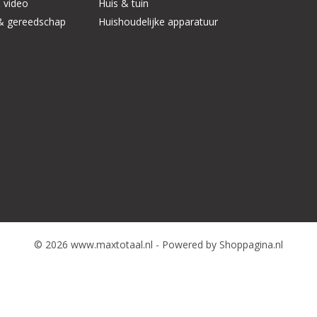
 video
Huis & tuin
& gereedschap
Huishoudelijke apparatuur
© 2026 www.maxtotaal.nl - Powered by Shoppagina.nl