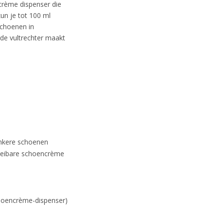
rème dispenser die
un je tot 100 ml
choenen in
rde vultrechter maakt
donkere schoenen
oeibare schoencrème
schoencrème-dispenser)