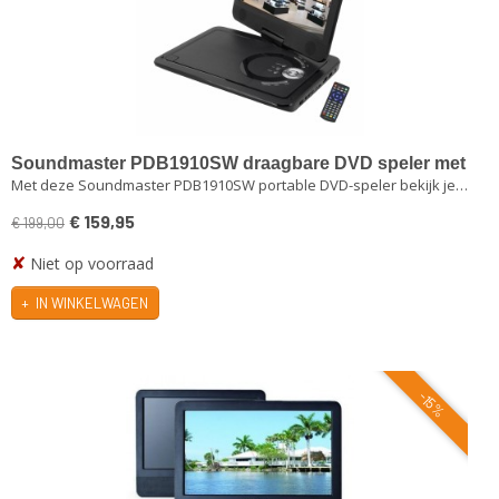
Soundmaster PDB1910SW draagbare DVD speler met
Met deze Soundmaster PDB1910SW portable DVD-speler bekijk je…
DVB-T2 HD tuner en beeldscherm
€ 159,95
€ 199,00
✘
Niet op voorraad
IN WINKELWAGEN
-15%