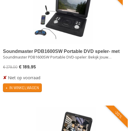
Soundmaster PDB1600SW Portable DVD speler- met
Soundmaster PDB1600SW Portable DVD-speler: Bekijk Jouw…
DVB-T2 HD tuner- 15,4 inch TFT -LCD scherm
€ 189,95
€ 279,00
✘
Niet op voorraad
IN WINKELWAGEN
-20%