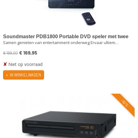
Soundmaster PDB1800 Portable DVD speler met twee
Samen genieten van entertainment onderweg Ervaar ultiem…
9 inch TFT-LCD scherm
€ 169,95
€ 199,00
✘
Niet op voorraad
IN WINKELWAGEN
-10%