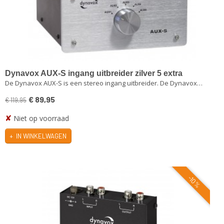
Dynavox AUX-S ingang uitbreider zilver 5 extra
De Dynavox AUX-S is een stereo ingang uitbreider. De Dynavox…
ingangen
€ 89,95
€ 119,95
✘
Niet op voorraad
IN WINKELWAGEN
-10%