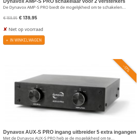
Dynavox AMP-S PRO schakelaar voor 2 versterkers
De Dynavox AMP-S PRO biedt de mogelijkheid om te schakelen…
op 1 set speakers zwart
€ 139,95
€ 169,95
✘
Niet op voorraad
IN WINKELWAGEN
-17%
Dynavox AUX-S PRO ingang uitbreider 5 extra ingangen
Met de Dynavox AUX-S PRO heb je de mogelijkheid om te…
zwart