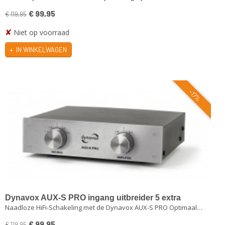
€ 99,95
€ 119,95
✘
Niet op voorraad
IN WINKELWAGEN
-17%
Dynavox AUX-S PRO ingang uitbreider 5 extra
Naadloze HiFi-Schakeling met de Dynavox AUX-S PRO Optimaal…
ingangen zilver
€ 99,95
€ 119,95