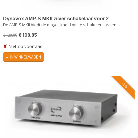
Dynavox AMP-S MKII zilver schakelaar voor 2
De AMP-S MKII biedt de mogelijkheid om te schakelen tussen…
versterker op 1 set speakers
€ 109,95
€ 129,95
✘
Niet op voorraad
IN WINKELWAGEN
-6%