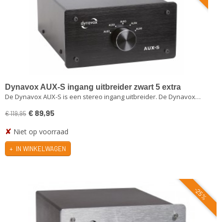
Dynavox AUX-S ingang uitbreider zwart 5 extra
De Dynavox AUX-S is een stereo ingang uitbreider. De Dynavox…
ingangen
€ 89,95
€ 119,95
✘
Niet op voorraad
IN WINKELWAGEN
-25%