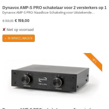
Dynavox AMP-S PRO schakelaar voor 2 versterkers op 1
Dynavox AMP-S PRO: Naadloze Schakeling voor Uitstekende…
set speakers zilver
€ 159,00
€ 169,95
✘
Niet op voorraad
IN WINKELWAGEN
-18%