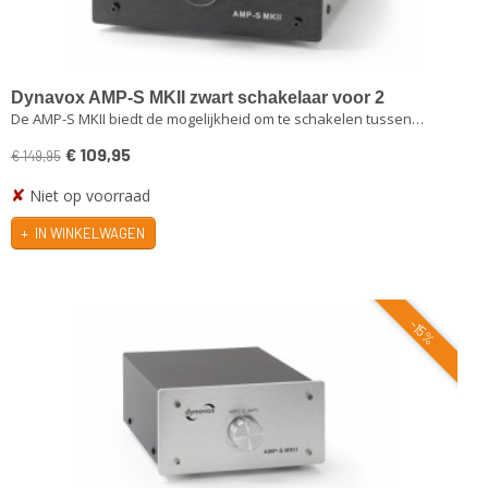
Dynavox AMP-S MKII zwart schakelaar voor 2
De AMP-S MKII biedt de mogelijkheid om te schakelen tussen…
versterkers op 1 set speakers
€ 109,95
€ 149,95
✘
Niet op voorraad
IN WINKELWAGEN
-15%