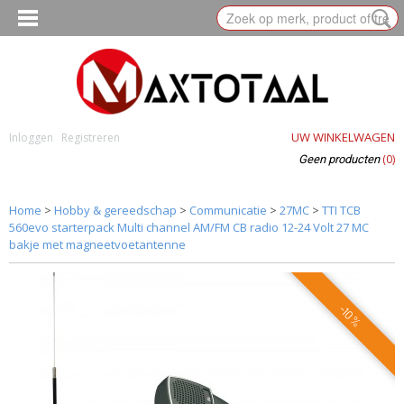
UW WINKELWAGEN
Inloggen
Registreren
(0)
Geen producten
Home
>
Hobby & gereedschap
>
Communicatie
>
27MC
>
TTI TCB
560evo starterpack Multi channel AM/FM CB radio 12-24 Volt 27 MC
bakje met magneetvoetantenne
-10%