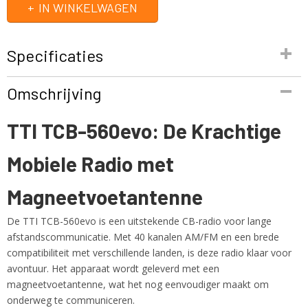
IN WINKELWAGEN
Specificaties
Productcode
Omschrijving
TTI TCB-560evo starter pack
EAN code
TTI TCB-560evo: De Krachtige
8718375102879
Productcode leverancier
Mobiele Radio met
TTI TCB-560evo starter pack
Netto gewicht
1,00 Kg
Magneetvoetantenne
De TTI TCB-560evo is een uitstekende CB-radio voor lange
afstandscommunicatie. Met 40 kanalen AM/FM en een brede
compatibiliteit met verschillende landen, is deze radio klaar voor
avontuur. Het apparaat wordt geleverd met een
magneetvoetantenne, wat het nog eenvoudiger maakt om
onderweg te communiceren.