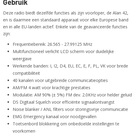
Gebruik
Deze radio biedt dezelfde functies als zijn voorloper, de Alan 42,
en is daarmee een standaard apparaat voor elke Europese band
en in alle EU-landen actief. Enkele van de geavanceerde functies
zijn:
Frequentiebereik: 26.565 - 27.99125 MHz
Multifunctioneel verlicht LCD scherm voor duidelijke
weergave
Werkende banden: I, I2, D4, EU, EC, E, F, PL, VK voor brede
compatibiliteit
40 kanalen voor uitgebreide communicatieopties
AM/FM 4 watt voor krachtige prestaties
Modulatie: AM 90% (± 5%) FM dev. 2.0KHz voor helder geluid
DS Digitaal Squelch voor efficiënte signaalontvangst
Noise blanker / ANL filters voor storingsvrije communicatie
EMG Emergency kanaal voor noodgevallen
Toetsenbord blokkering om onbedoelde instellingen te
voorkomen