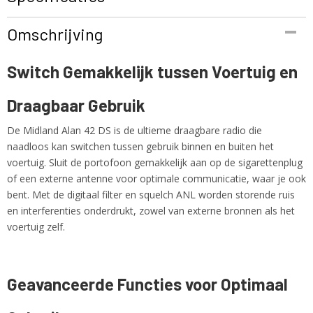
Productcode
Omschrijving
ALAN 42 DS MULTI
EAN code
Switch Gemakkelijk tussen Voertuig en
8011869200007
Productcode leverancier
Draagbaar Gebruik
ALAN 42 DS MULTI
Netto gewicht
De Midland Alan 42 DS is de ultieme draagbare radio die
1,00 Kg
naadloos kan switchen tussen gebruik binnen en buiten het
voertuig. Sluit de portofoon gemakkelijk aan op de sigarettenplug
of een externe antenne voor optimale communicatie, waar je ook
bent. Met de digitaal filter en squelch ANL worden storende ruis
en interferenties onderdrukt, zowel van externe bronnen als het
voertuig zelf.
Geavanceerde Functies voor Optimaal