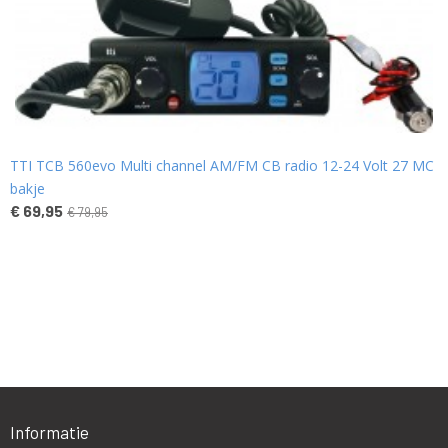
TTI TCB 560evo Multi channel AM/FM CB radio 12-24 Volt 27 MC
bakje
€ 69,95
€ 79,95
Informatie