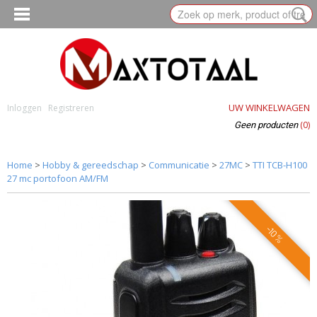
UW WINKELWAGEN
Inloggen
Registreren
(0)
Geen producten
Home
>
Hobby & gereedschap
>
Communicatie
>
27MC
>
TTI TCB-H100
27 mc portofoon AM/FM
-10%