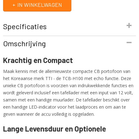
IN WINKELWAGEN
Specificaties
Productcode
Omschrijving
TCB-H100
EAN code
Krachtig en Compact
8809075192311
Productcode leverancier
Maak kennis met de allernieuwste compacte CB portofoon van
TCB-H100
het Koreaanse merk TTI - de TCB-H100 met echo functie. Deze
Netto gewicht
unieke CB portofoon is voorzien van indrukwekkende functies en
1,00 Kg
wordt geleverd inclusief een tafellader met een input van 12 volt,
samen met een handige muurlader. De tafellader beschikt over
een handige LED-indicator voor het laadproces en om aan te
geven wanneer de accu volledig is opgeladen.
Lange Levensduur en Optionele