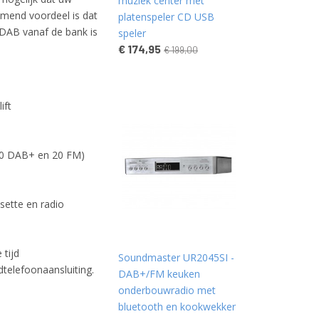
muziek center met
mend voordeel is dat
platenspeler CD USB
DAB vanaf de bank is
speler
€ 174,95
€ 199,00
ift
20 DAB+ en 20 FM)
sette en radio
 tijd
Soundmaster UR2045SI -
telefoonaansluiting.
DAB+/FM keuken
onderbouwradio met
bluetooth en kookwekker