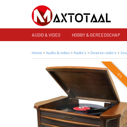
AUDIO & VIDEO
HOBBY & GEREEDSCHAP
Home
>
Audio & video
>
Radio's
>
Diverse radio's
>
Sou
-5%