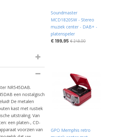
Soundmaster
MCD1820SW - Stereo
muziek center - DAB+ -
platenspeler
€ 199,95
€ 249,00
aster NR545DAB.
45DAB een nostalgisch
eluid! De metalen
uten kast met rustiek
che uitstraling. Van
ten: een platen-, CD-
apparaat voorzien van
GPO Memphis retro
 mogelijk dat uw