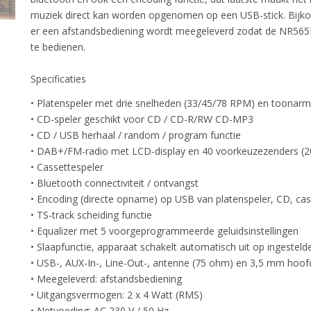
muziek direct kan worden opgenomen op een USB-stick. Bijko
er een afstandsbediening wordt meegeleverd zodat de NR565
te bedienen.
Specificaties
• Platenspeler met drie snelheden (33/45/78 RPM) en toonarml
• CD-speler geschikt voor CD / CD-R/RW CD-MP3
• CD / USB herhaal / random / program functie
• DAB+/FM-radio met LCD-display en 40 voorkeuzezenders (
• Cassettespeler
• Bluetooth connectiviteit / ontvangst
• Encoding (directe opname) op USB van platenspeler, CD, cas
• TS-track scheiding functie
• Equalizer met 5 voorgeprogrammeerde geluidsinstellingen
• Slaapfunctie, apparaat schakelt automatisch uit op ingestelde
• USB-, AUX-In-, Line-Out-, antenne (75 ohm) en 3,5 mm hoofd
• Meegeleverd: afstandsbediening
• Uitgangsvermogen: 2 x 4 Watt (RMS)
• Netvoeding: AC 230 V / 50 Hz