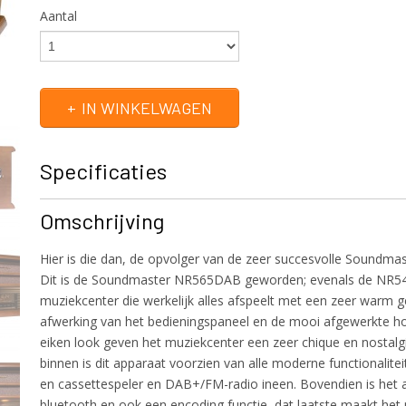
Aantal
IN WINKELWAGEN
Specificaties
Productcode
NR565DAB
Omschrijving
EAN code
4005425011828
Productcode leverancier
NR565DAB
Hier is die dan, de opvolger van de zeer succesvolle Soundm
Bruto gewicht
1,00 Kg
Dit is de Soundmaster NR565DAB geworden; evenals de NR5
muziekcenter die werkelijk alles afspeelt met een zeer warm g
afwerking van het bedieningspaneel en de mooi afgewerkte ho
eiken look geven het muziekcenter een zeer chique en nostalgis
binnen is dit apparaat voorzien van alle moderne functionalitei
en cassettespeler en DAB+/FM-radio ineen. Bovendien is het 
bluetooth en ook een encoding functie, dat laatste maakt het