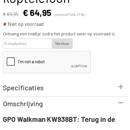
€ 64,95
€ 69,95
(inclusief btw 21%)
✘
Niet op voorraad
Ontvang een mailtje zodra het product weer op voorraad is.
Verstuur
Specificaties
Productcode
Omschrijving
KW938BT
EAN code
GPO Walkman KW938BT: Terug in de
5060237572348
Productcode leverancier