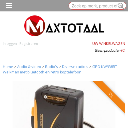
UW WINKELWAGEN
Inloggen
Registreren
(0)
Geen producten
Home
>
Audio & video
>
Radio's
>
Diverse radio's
>
GPO KW938BT -
Walkman met bluetooth en retro koptelefoon
-7%