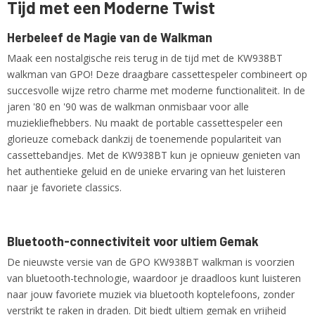
Tijd met een Moderne Twist
KW938BT
Netto gewicht
1,00 Kg
Herbeleef de Magie van de Walkman
Maak een nostalgische reis terug in de tijd met de KW938BT
walkman van GPO! Deze draagbare cassettespeler combineert op
succesvolle wijze retro charme met moderne functionaliteit. In de
jaren '80 en '90 was de walkman onmisbaar voor alle
muziekliefhebbers. Nu maakt de portable cassettespeler een
glorieuze comeback dankzij de toenemende populariteit van
cassettebandjes. Met de KW938BT kun je opnieuw genieten van
het authentieke geluid en de unieke ervaring van het luisteren
naar je favoriete classics.
Bluetooth-connectiviteit voor ultiem Gemak
De nieuwste versie van de GPO KW938BT walkman is voorzien
van bluetooth-technologie, waardoor je draadloos kunt luisteren
naar jouw favoriete muziek via bluetooth koptelefoons, zonder
verstrikt te raken in draden. Dit biedt ultiem gemak en vrijheid