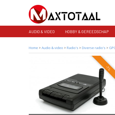
AUDIO & VIDEO
HOBBY & GEREEDSCHAP
Home
>
Audio & video
>
Radio's
>
Diverse radio's
>
GPO
-7%