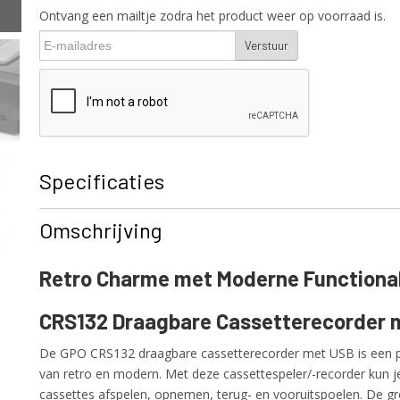
Ontvang een mailtje zodra het product weer op voorraad is.
Verstuur
Specificaties
Productcode
CRS132
Omschrijving
EAN code
5060237572300
Productcode leverancier
CRS132
Retro Charme met Moderne Functional
Netto gewicht
1,00 Kg
CRS132 Draagbare Cassetterecorder 
De GPO CRS132 draagbare cassetterecorder met USB is een p
van retro en modern. Met deze cassettespeler/-recorder kun 
cassettes afspelen, opnemen, terug- en vooruitspoelen. De 