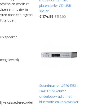
muziek center met
 Bovendien wordt er
platenspeler CD USB
chten en muziek in
speler
ten naar een digitaal
€ 174,95
€ 199,00
t te doen.
en speaker
meegeleverd)
Soundmaster UR2045SI -
DAB+/FM keuken
onderbouwradio met
bluetooth en kookwekker
lijke cassetterecorder