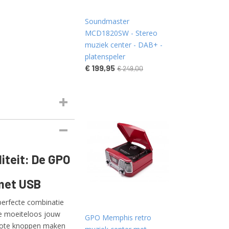
Soundmaster
MCD1820SW - Stereo
muziek center - DAB+ -
platenspeler
€ 199,95
€ 249,00
iteit: De GPO
met USB
erfecte combinatie
je moeiteloos jouw
GPO Memphis retro
grote knoppen maken