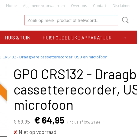
Home
Algemene voorwaarden
Over ons
Contact
Disclaimer
HUIS & TUIN
HUISHOUDELIJKE APPARATUUR
+
 CRS132 - Draagbare cassetterecorder, USB en microfoon
GPO CRS132 - Draagb
cassetterecorder, U
microfoon
€ 64,95
€ 69,95
(inclusief btw 21%)
✘
Niet op voorraad