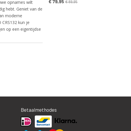
€ 79,95
ieuwe opnames wilt
€ 89,95
ig hebt. Geniet van de
 van moderne
PO CRS132 kun je
en op een eigentijdse
Betaalmethodes