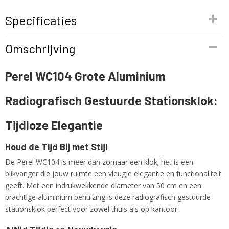
Specificaties
Productcode
Omschrijving
WC104-1
EAN code
Perel WC104 Grote Aluminium
5410329696290
Productcode leverancier
Radiografisch Gestuurde Stationsklok:
WC104
Bruto gewicht
1,00 Kg
Tijdloze Elegantie
Houd de Tijd Bij met Stijl
De Perel WC104 is meer dan zomaar een klok; het is een
blikvanger die jouw ruimte een vleugje elegantie en functionaliteit
geeft. Met een indrukwekkende diameter van 50 cm en een
prachtige aluminium behuizing is deze radiografisch gestuurde
stationsklok perfect voor zowel thuis als op kantoor.