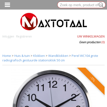
UW WINKELWAGEN
Inloggen
Registreren
(0)
Geen producten
Home
>
Huis & tuin
>
Klokken
>
Wandklokken
>
Perel WC104 grote
radiografisch gestuurde stationsklok 50 cm
-17%