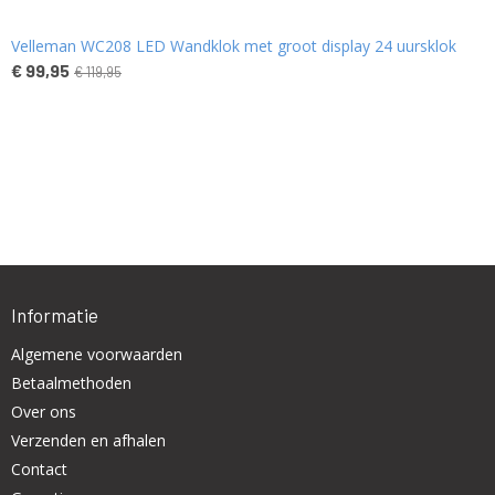
Velleman WC208 LED Wandklok met groot display 24 uursklok
€ 99,95
€ 119,95
Informatie
Algemene voorwaarden
Betaalmethoden
Over ons
Verzenden en afhalen
Contact