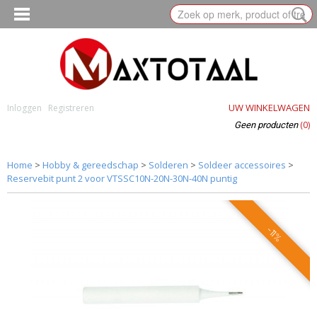
UW WINKELWAGEN
Inloggen
Registreren
(0)
Geen producten
Home
>
Hobby & gereedschap
>
Solderen
>
Soldeer accessoires
>
Reservebit punt 2 voor VTSSC10N-20N-30N-40N puntig
-11%