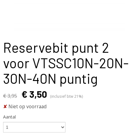
Reservebit punt 2
voor VTSSC10N-20N-
30N-40N puntig
€ 3,50
€ 3,95
(inclusief btw 21%)
✘
Niet op voorraad
Aantal