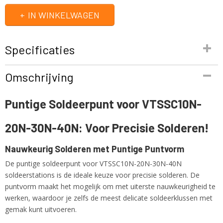
IN WINKELWAGEN
Specificaties
Productcode
Omschrijving
BITC10N2
EAN code
Puntige Soldeerpunt voor VTSSC10N-
5410329274092
Productcode leverancier
20N-30N-40N: Voor Precisie Solderen!
BITC10N2
Netto gewicht
1,00 Kg
Nauwkeurig Solderen met Puntige Puntvorm
De puntige soldeerpunt voor VTSSC10N-20N-30N-40N
soldeerstations is de ideale keuze voor precisie solderen. De
puntvorm maakt het mogelijk om met uiterste nauwkeurigheid te
werken, waardoor je zelfs de meest delicate soldeerklussen met
gemak kunt uitvoeren.