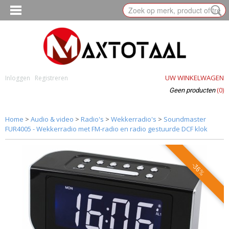
UW WINKELWAGEN
Inloggen
Registreren
(0)
Geen producten
Home
>
Audio & video
>
Radio's
>
Wekkerradio's
>
Soundmaster
FUR4005 - Wekkerradio met FM-radio en radio gestuurde DCF klok
-36%