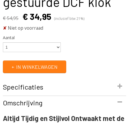
gestuurde DCF klok
€ 34,95
€ 54,95
(inclusief btw 21%)
✘
Niet op voorraad
Aantal
IN WINKELWAGEN
Specificaties
Productcode
Omschrijving
FUR4005
EAN code
Altijd Tijdig en Stijlvol Ontwaakt met de
4005425002802
Productcode leverancier