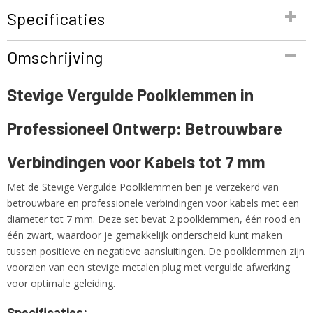
Specificaties
Productcode
Omschrijving
BN 207618
EAN code
Stevige Vergulde Poolklemmen in
4250019133220
Productcode leverancier
Professioneel Ontwerp: Betrouwbare
BN 207618
Netto gewicht
1,00 Kg
Verbindingen voor Kabels tot 7 mm
Met de Stevige Vergulde Poolklemmen ben je verzekerd van
betrouwbare en professionele verbindingen voor kabels met een
diameter tot 7 mm. Deze set bevat 2 poolklemmen, één rood en
één zwart, waardoor je gemakkelijk onderscheid kunt maken
tussen positieve en negatieve aansluitingen. De poolklemmen zijn
voorzien van een stevige metalen plug met vergulde afwerking
voor optimale geleiding.
Specificaties: