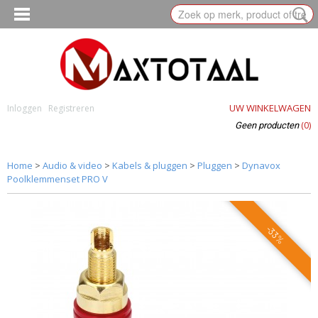
UW WINKELWAGEN
Inloggen
Registreren
(0)
Geen producten
Home
>
Audio & video
>
Kabels & pluggen
>
Pluggen
>
Dynavox
Poolklemmenset PRO V
-33%