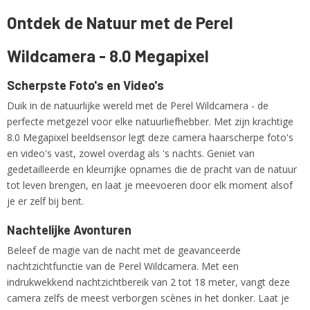
EAN code
Ontdek de Natuur met de Perel
5410329718626
Productcode leverancier
Wildcamera - 8.0 Megapixel
WLC003
Netto gewicht
1,00 Kg
Scherpste Foto's en Video's
Duik in de natuurlijke wereld met de Perel Wildcamera - de
perfecte metgezel voor elke natuurliefhebber. Met zijn krachtige
8.0 Megapixel beeldsensor legt deze camera haarscherpe foto's
en video's vast, zowel overdag als 's nachts. Geniet van
gedetailleerde en kleurrijke opnames die de pracht van de natuur
tot leven brengen, en laat je meevoeren door elk moment alsof
je er zelf bij bent.
Nachtelijke Avonturen
Beleef de magie van de nacht met de geavanceerde
nachtzichtfunctie van de Perel Wildcamera. Met een
indrukwekkend nachtzichtbereik van 2 tot 18 meter, vangt deze
camera zelfs de meest verborgen scènes in het donker. Laat je