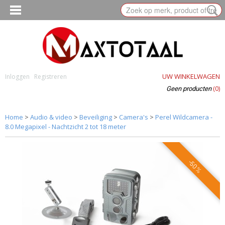
UW WINKELWAGEN
Inloggen
Registreren
(0)
Geen producten
Home
>
Audio & video
>
Beveiliging
>
Camera's
>
Perel Wildcamera -
8.0 Megapixel - Nachtzicht 2 tot 18 meter
-50%