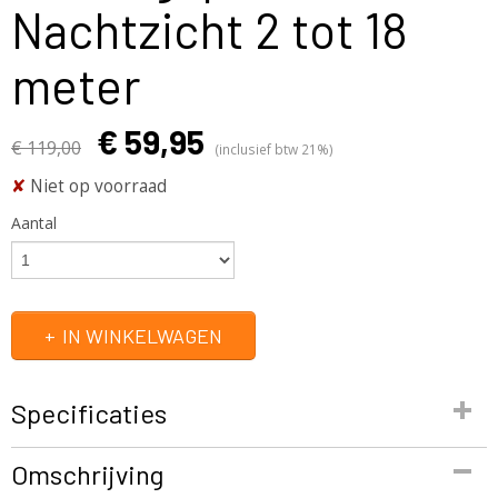
Nachtzicht 2 tot 18
meter
€ 59,95
€ 119,00
(inclusief btw 21%)
✘
Niet op voorraad
Aantal
IN WINKELWAGEN
Specificaties
Productcode
Omschrijving
WLC003