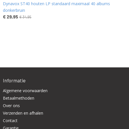
Dynavox ST40 houten LP standaard maximaal 40 albums
donkerbruin
€ 29,95
€ 34,95
Informatie
Algemene voorwaarden
Betaalmethoden
Over ons
Verzenden en afhalen
Contact
Garantie