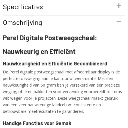
Specificaties
Productcode
Omschrijving
VTBAL501
EAN code
Perel Digitale Postweegschaal:
5410329699260
Productcode leverancier
Nauwkeurig en Efficiënt
VTBAL501
Netto gewicht
1,00 Kg
Nauwkeurigheid en Efficiëntie Gecombineerd
De Perel digitale postweegschaal met afneembaar display is de
perfecte toevoeging aan je kantoor of werkruimte. Met een
nauwkeurigheid van 50 gram ben je verzekerd van een precieze
weging, of je nu pakketten voor verzending voorbereidt of items
wilt wegen voor je projecten. Deze weegschaal maakt gebruik
van een zeer nauwkeurige laadcel om consistente en
betrouwbare meetresultaten te garanderen.
Handige Functies voor Gemak