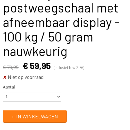
postweegschaal met
afneembaar display -
100 kg / 50 gram
nauwkeurig
€ 59,95
€ 79,95
(inclusief btw 21%)
✘
Niet op voorraad
Aantal
IN WINKELWAGEN