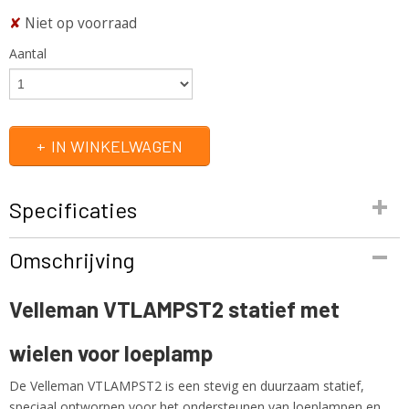
✘
Niet op voorraad
Aantal
IN WINKELWAGEN
Specificaties
Productcode
Omschrijving
VTLAMPST2
EAN code
Velleman VTLAMPST2 statief met
5410329565589
Productcode leverancier
wielen voor loeplamp
VTLAMPST2
Netto gewicht
De Velleman VTLAMPST2 is een stevig en duurzaam statief,
1,00 Kg
speciaal ontworpen voor het ondersteunen van loeplampen en