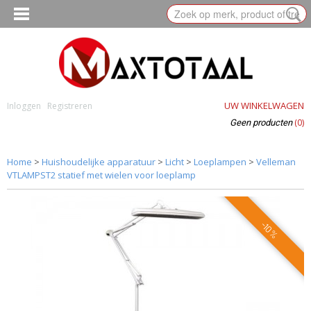
UW WINKELWAGEN
Inloggen
Registreren
(0)
Geen producten
Home
>
Huishoudelijke apparatuur
>
Licht
>
Loeplampen
>
Velleman
VTLAMPST2 statief met wielen voor loeplamp
-10%