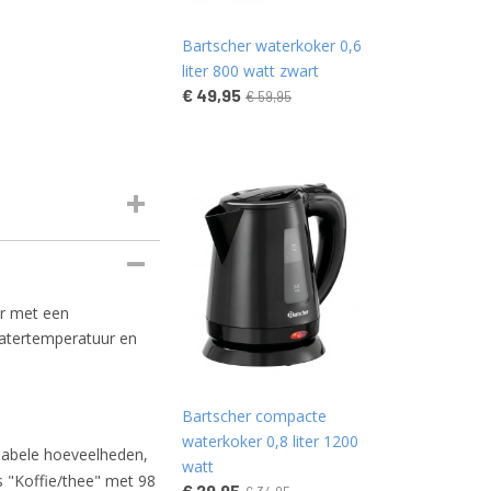
Bartscher waterkoker 0,6
liter 800 watt zwart
€ 49,95
€ 59,95
er met een
atertemperatuur en
Bartscher compacte
waterkoker 0,8 liter 1200
iabele hoeveelheden,
watt
 "Koffie/thee" met 98
€ 29,95