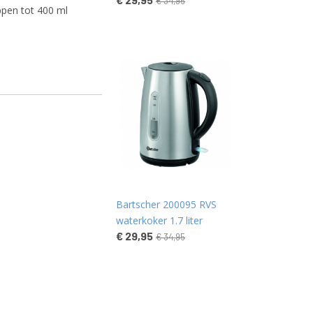
€ 34,95
ppen tot 400 ml
Bartscher 200095 RVS
waterkoker 1.7 liter
€ 29,95
€ 34,95