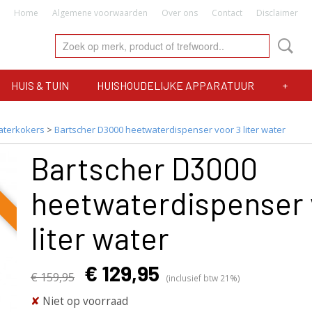
Home
Algemene voorwaarden
Over ons
Contact
Disclaimer
HUIS & TUIN
HUISHOUDELIJKE APPARATUUR
+
terkokers
>
Bartscher D3000 heetwaterdispenser voor 3 liter water
Bartscher D3000
heetwaterdispenser 
liter water
€ 129,95
€ 159,95
(inclusief btw 21%)
✘
Niet op voorraad