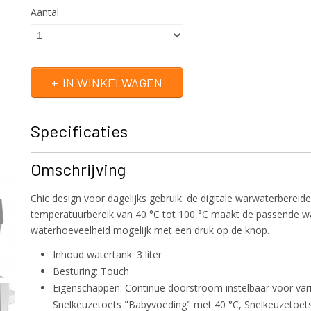
Aantal
IN WINKELWAGEN
Specificaties
Productcode
200043
Omschrijving
EAN code
4015613807416
Productcode leverancier
200043
Chic design voor dagelijks gebruik: de digitale warwaterbereid
Bruto gewicht
1,00 Kg
temperatuurbereik van 40 °C tot 100 °C maakt de passende w
waterhoeveelheid mogelijk met een druk op de knop.
Inhoud watertank: 3 liter
Besturing: Touch
Eigenschappen: Continue doorstroom instelbaar voor var
Snelkeuzetoets "Babyvoeding" met 40 °C, Snelkeuzetoets