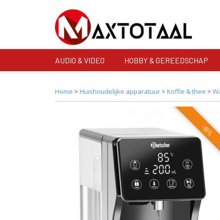
AUDIO & VIDEO
HOBBY & GEREEDSCHAP
Home
>
Huishoudelijke apparatuur
>
Koffie & thee
>
Wa
-19%