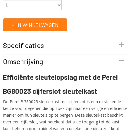
IN WINKELWAGEN
Specificaties
Productcode
Omschrijving
BG80023
EAN code
Efficiënte sleutelopslag met de Perel
5410329696047
Productcode leverancier
BG80023 cijferslot sleutelkast
BG80023
Bruto gewicht
De Perel BG80025 sleutelkast met cijferslot is een uitstekende
1,00 Kg
keuze voor degenen die op zoek zijn naar een veilige en efficiënte
manier om hun sleutels op te bergen. Deze sleutelkast beschikt
over een cijferslot, wat betekent dat u de toegang tot de kast
kunt beheren door middel van een unieke code die u zelf kunt