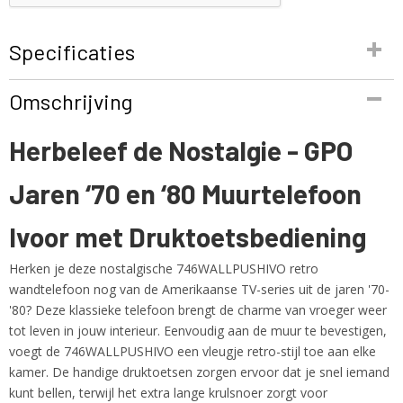
Specificaties
Productcode
Omschrijving
746WALLPUSHIVO
EAN code
Herbeleef de Nostalgie - GPO
5060237570443
Productcode leverancier
Jaren ‘70 en ‘80 Muurtelefoon
746WALLPUSHIVO
Netto gewicht
1,00 Kg
Ivoor met Druktoetsbediening
Herken je deze nostalgische 746WALLPUSHIVO retro
wandtelefoon nog van de Amerikaanse TV-series uit de jaren '70-
'80? Deze klassieke telefoon brengt de charme van vroeger weer
tot leven in jouw interieur. Eenvoudig aan de muur te bevestigen,
voegt de 746WALLPUSHIVO een vleugje retro-stijl toe aan elke
kamer. De handige druktoetsen zorgen ervoor dat je snel iemand
kunt bellen, terwijl het extra lange krulsnoer zorgt voor