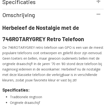
Specificaties
Productcode
Omschrijving
746ROTARYGREY
EAN code
Herbeleef de Nostalgie met de
5060237570658
Productcode leverancier
746ROTARYGREY Retro Telefoon
746ROTARYGREY
Netto gewicht
De 746ROTARYGREY retro telefoon van GPO is een van de meest
1,00 Kg
populaire telefoons ooit ontworpen en geliefd door zijn eenvoud.
Geen toeters en bellen, maar gewoon ouderwets bellen met de
originele draaischijf! In de jaren '70 en '80 stond deze telefoon bij
nagenoeg iedereen in de woonkamer. Herbeleef nu de nostalgie
met deze klassieke telefoon die verkrijgbaar is in verschillende
kleuren, zodat jouw favoriete kleur er vast bij zit!
Specificaties:
Traditionele ringtoon
Originele draaischijf