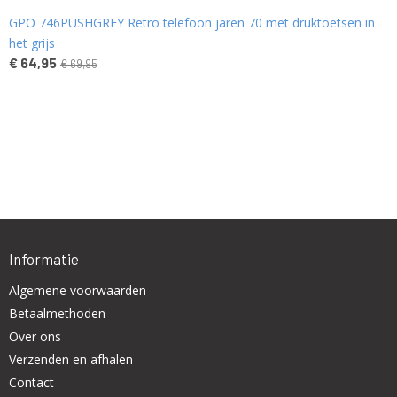
GPO 746PUSHGREY Retro telefoon jaren 70 met druktoetsen in
het grijs
€ 64,95
€ 69,95
Informatie
Algemene voorwaarden
Betaalmethoden
Over ons
Verzenden en afhalen
Contact