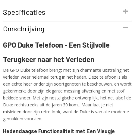
Specificaties
Productcode
Omschrijving
1938SPUSHDUKE
EAN code
GPO Duke Telefoon - Een Stijlvolle
5060203260316
Productcode leverancier
Terugkeer naar het Verleden
1938SPUSHDUKE
Netto gewicht
De GPO Duke telefoon brengt met zijn charmante uitstraling het
1,00 Kg
verleden weer helemaal terug in het heden. Deze telefoon is als
een echte heer onder zijn soortgenoten te beschouwen, en wordt
gekenmerkt door zijn elegante messing afwerking en met stof
beklede snoer. Met zijn nostalgische ontwerp lijkt het net alsof de
Duke rechtstreeks uit de jaren 30 komt. Maar laat je niet
misleiden door zijn retro look, want de Duke is van alle moderne
gemakken voorzien.
Hedendaagse Functionaliteit met Een Vleugje