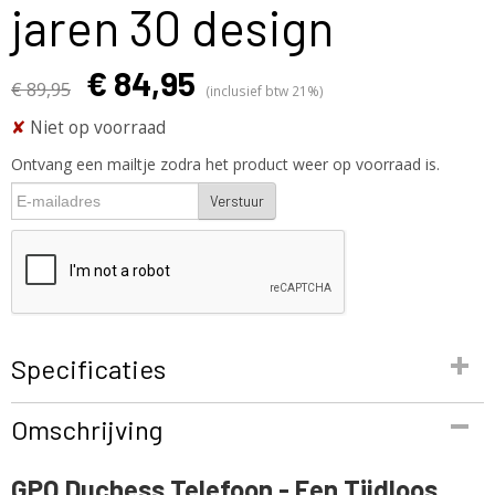
jaren 30 design
€ 84,95
€ 89,95
(inclusief btw 21%)
✘
Niet op voorraad
Ontvang een mailtje zodra het product weer op voorraad is.
Verstuur
Specificaties
Productcode
Omschrijving
1935SDuchess
EAN code
GPO Duchess Telefoon - Een Tijdloos
5060203260309