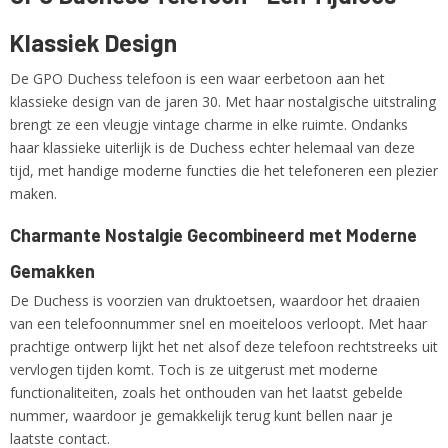
Productcode leverancier
Klassiek Design
1935SDuchess
Netto gewicht
De GPO Duchess telefoon is een waar eerbetoon aan het
1,00 Kg
klassieke design van de jaren 30. Met haar nostalgische uitstraling
brengt ze een vleugje vintage charme in elke ruimte. Ondanks
haar klassieke uiterlijk is de Duchess echter helemaal van deze
tijd, met handige moderne functies die het telefoneren een plezier
maken.
Charmante Nostalgie Gecombineerd met Moderne
Gemakken
De Duchess is voorzien van druktoetsen, waardoor het draaien
van een telefoonnummer snel en moeiteloos verloopt. Met haar
prachtige ontwerp lijkt het net alsof deze telefoon rechtstreeks uit
vervlogen tijden komt. Toch is ze uitgerust met moderne
functionaliteiten, zoals het onthouden van het laatst gebelde
nummer, waardoor je gemakkelijk terug kunt bellen naar je
laatste contact.