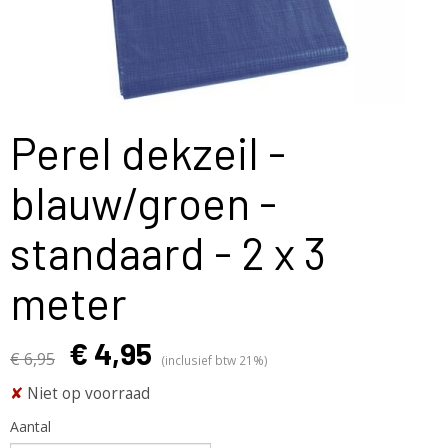
Perel dekzeil -
blauw/groen -
standaard - 2 x 3
meter
€ 4,95
€ 6,95
(inclusief btw 21%)
✘
Niet op voorraad
Aantal