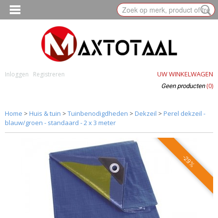
UW WINKELWAGEN
Inloggen
Registreren
(0)
Geen producten
Home
>
Huis & tuin
>
Tuinbenodigdheden
>
Dekzeil
>
Perel dekzeil -
blauw/groen - standaard - 2 x 3 meter
-29%