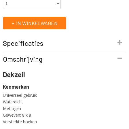
IN WINKELWAGEN
Specificaties
Productcode
Omschrijving
70-0203
EAN code
Dekzeil
5410329726621
Productcode leverancier
Kenmerken
70-0203
Netto gewicht
Universeel gebruik
1,00 Kg
Waterdicht
Met ogen
Geweven: 8 x 8
Versterkte hoeken