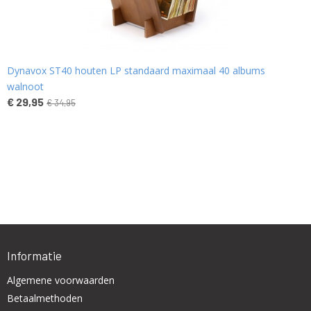
Dynavox ST40 houten LP standaard maximaal 40 albums
walnoot
€ 29,95
€ 34,95
Informatie
Algemene voorwaarden
Betaalmethoden