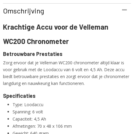
Productcode
Omschrijving
DAS6-4.5
EAN code
Krachtige Accu voor de Velleman
5415239001295
Productcode leverancier
WC200 Chronometer
DAS6-4.5
Netto gewicht
1,00 Kg
Betrouwbare Prestaties
Zorg ervoor dat je Velleman WC200 chronometer altijd klaar is
voor gebruik met de Loodaccu van 6 volt en 4,5 Ah. Deze accu
biedt betrouwbare prestaties en zorgt ervoor dat je chronometer
langdurig en nauwkeurig kan functioneren.
Specificaties
Type: Loodaccu
Spanning: 6 volt
Capaciteit: 4,5 Ah
Afmetingen: 70 x 48 x 106 mm
Gewicht: 640 gram