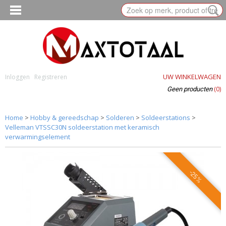
UW WINKELWAGEN
Inloggen
Registreren
(0)
Geen producten
Home
>
Hobby & gereedschap
>
Solderen
>
Soldeerstations
>
Velleman VTSSC30N soldeerstation met keramisch
verwarmingselement
-25%