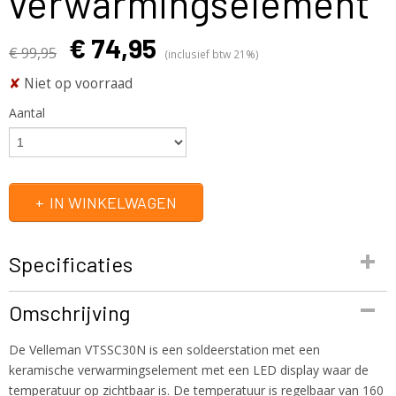
verwarmingselement
€ 74,95
€ 99,95
(inclusief btw 21%)
✘
Niet op voorraad
Aantal
IN WINKELWAGEN
Specificaties
Productcode
Omschrijving
VTSSC30N
EAN code
De Velleman VTSSC30N is een soldeerstation met een
5410329215330
keramische verwarmingselement met een LED display waar de
Productcode leverancier
temperatuur op zichtbaar is. De temperatuur is regelbaar van 160