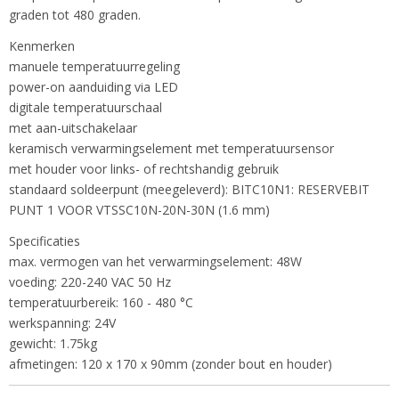
VTSSC30N
graden tot 480 graden.
Netto gewicht
1,00 Kg
Kenmerken
manuele temperatuurregeling
power-on aanduiding via LED
digitale temperatuurschaal
met aan-uitschakelaar
keramisch verwarmingselement met temperatuursensor
met houder voor links- of rechtshandig gebruik
standaard soldeerpunt (meegeleverd): BITC10N1: RESERVEBIT
PUNT 1 VOOR VTSSC10N-20N-30N (1.6 mm)
Specificaties
max. vermogen van het verwarmingselement: 48W
voeding: 220-240 VAC 50 Hz
temperatuurbereik: 160 - 480 °C
werkspanning: 24V
gewicht: 1.75kg
afmetingen: 120 x 170 x 90mm (zonder bout en houder)