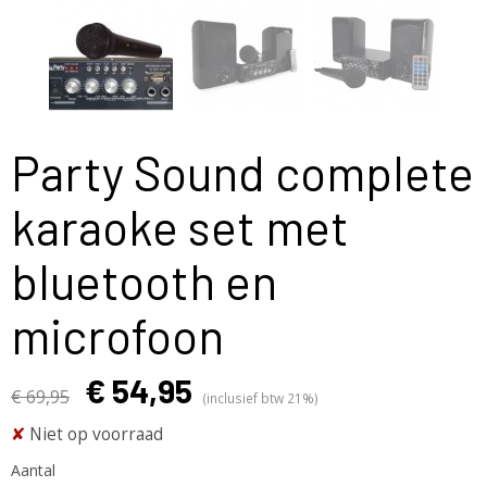
Party Sound complete
karaoke set met
bluetooth en
microfoon
€ 54,95
€ 69,95
(inclusief btw 21%)
✘
Niet op voorraad
Aantal