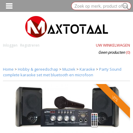
UW WINKELWAGEN
Inloggen
Registreren
(0)
Geen producten
Home
>
Hobby & gereedschap
>
Muziek
>
Karaoke
>
Party Sound
complete karaoke set met bluetooth en microfoon
-21%