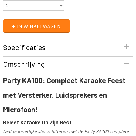
IN WINKELWAGEN
Specificaties
Productcode
Omschrijving
PARTY-KA100
EAN code
Party KA100: Compleet Karaoke Feest
5420047133311
Productcode leverancier
met Versterker, Luidsprekers en
party-ka100
Bruto gewicht
1,00 Kg
Microfoon!
Beleef Karaoke Op Zijn Best
Laat je innerlijke ster schitteren met de Party KA100 complete