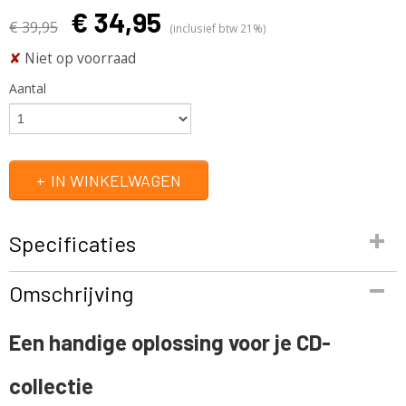
€ 34,95
€ 39,95
(inclusief btw 21%)
✘
Niet op voorraad
Aantal
IN WINKELWAGEN
Specificaties
Productcode
Omschrijving
1823-424
EAN code
Een handige oplossing voor je CD-
5411257108947
Productcode leverancier
collectie
1823-424
Netto gewicht