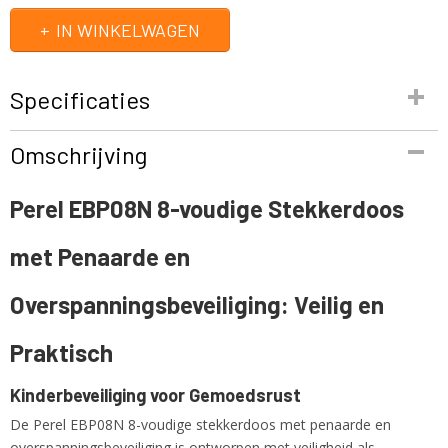
IN WINKELWAGEN
Specificaties
Productcode
Omschrijving
EBP08N
EAN code
Perel EBP08N 8-voudige Stekkerdoos
5410329416317
Productcode leverancier
met Penaarde en
EBP08N
Netto gewicht
1,00 Kg
Overspanningsbeveiliging: Veilig en
Praktisch
Kinderbeveiliging voor Gemoedsrust
De Perel EBP08N 8-voudige stekkerdoos met penaarde en
overspanningsbeveiliging is ontworpen met veiligheid als