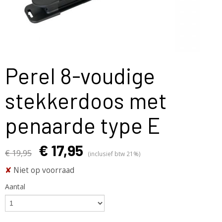
Perel 8-voudige
stekkerdoos met
penaarde type E
€ 17,95
€ 19,95
(inclusief btw 21%)
✘
Niet op voorraad
Aantal