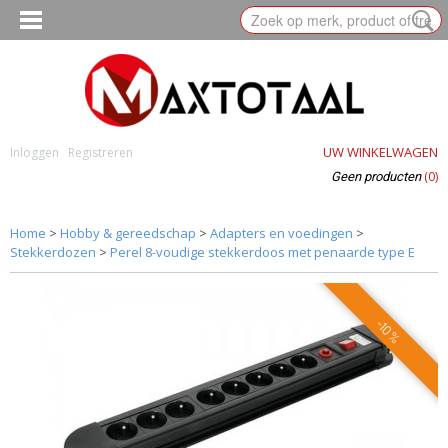
UW WINKELWAGEN
Inloggen
Registreren
(0)
Geen producten
Home
>
Hobby & gereedschap
>
Adapters en voedingen
>
Stekkerdozen
>
Perel 8-voudige stekkerdoos met penaarde type E
-10%