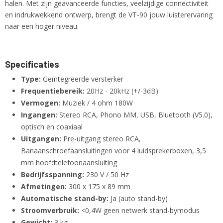
halen. Met zijn geavanceerde functies, veelzijdige connectiviteit
en indrukwekkend ontwerp, brengt de VT-90 jouw luisterervaring
naar een hoger niveau.
Specificaties
Type:
Geïntegreerde versterker
Frequentiebereik:
20Hz - 20kHz (+/-3dB)
Vermogen:
Muziek / 4 ohm 180W
Ingangen:
Stereo RCA, Phono MM, USB, Bluetooth (V5.0),
optisch en coaxiaal
Uitgangen:
Pre-uitgang stereo RCA,
Banaanschroefaansluitingen voor 4 luidsprekerboxen, 3,5
mm hoofdtelefoonaansluiting
Bedrijfsspanning:
230 V / 50 Hz
Afmetingen:
300 x 175 x 89 mm
Automatische stand-by:
Ja (auto stand-by)
Stroomverbruik:
<0,4W geen netwerk stand-bymodus
Gewicht:
3 kg