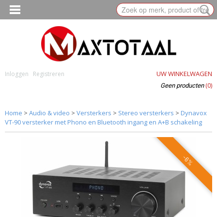
UW WINKELWAGEN
Inloggen
Registreren
(0)
Geen producten
Home
>
Audio & video
>
Versterkers
>
Stereo versterkers
>
Dynavox
VT-90 versterker met Phono en Bluetooth ingang en A+B schakeling
-6%