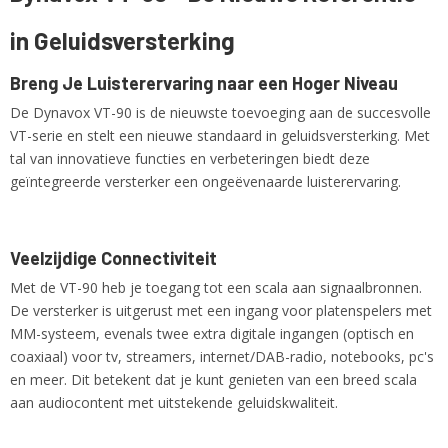
Productcode leverancier
in Geluidsversterking
VT-90
Netto gewicht
1,00 Kg
Breng Je Luisterervaring naar een Hoger Niveau
De Dynavox VT-90 is de nieuwste toevoeging aan de succesvolle
VT-serie en stelt een nieuwe standaard in geluidsversterking. Met
tal van innovatieve functies en verbeteringen biedt deze
geïntegreerde versterker een ongeëvenaarde luisterervaring.
Veelzijdige Connectiviteit
Met de VT-90 heb je toegang tot een scala aan signaalbronnen.
De versterker is uitgerust met een ingang voor platenspelers met
MM-systeem, evenals twee extra digitale ingangen (optisch en
coaxiaal) voor tv, streamers, internet/DAB-radio, notebooks, pc's
en meer. Dit betekent dat je kunt genieten van een breed scala
aan audiocontent met uitstekende geluidskwaliteit.