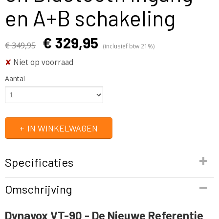
en A+B schakeling
€ 329,95
€ 349,95
(inclusief btw 21%)
✘
Niet op voorraad
Aantal
IN WINKELWAGEN
Specificaties
Productcode
Omschrijving
VT-90
EAN code
Dynavox VT-90 - De Nieuwe Referentie
4250019135293