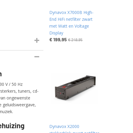
Dynavox X7000B High-
End HiFi netfilter zwart
met Watt en Voltage
Display
€ 199,95
€ 249,95
n
30 V / 50 Hz
terkers, tuners, cd-
n van ongewenste
re geluidsweergave,
muziek.
ehuizing
Dynavox X2000