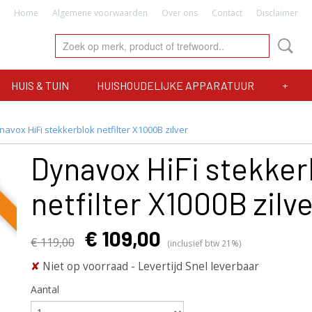
Home
Algemene voorwaarden
Over ons
Contact
Disclaimer
HUIS & TUIN
HUISHOUDELIJKE APPARATUUR
+
navox HiFi stekkerblok netfilter X1000B zilver
Dynavox HiFi stekker
netfilter X1000B zilv
€ 109,00
€ 119,00
(inclusief btw 21%)
✘
Niet op voorraad
- Levertijd Snel leverbaar
Aantal