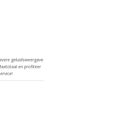
zuivere geluidsweergave
axtotaal en profiteer
ervice!