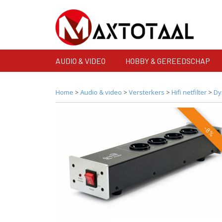
AUDIO & VIDEO
HOBBY & GEREEDSCHAP
Home
>
Audio & video
>
Versterkers
>
Hifi netfilter
>
Dy
-8%