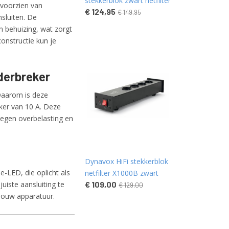
stekkerblok zwart netfilter
 voorzien van
€ 124,95
€ 149,95
nsluiten. De
n behuizing, wat zorgt
onstructie kun je
derbreker
 Daarom is deze
er van 10 A. Deze
egen overbelasting en
Dynavox HiFi stekkerblok
-LED, die oplicht als
netfilter X1000B zwart
juiste aansluiting te
€ 109,00
€ 129,00
 jouw apparatuur.