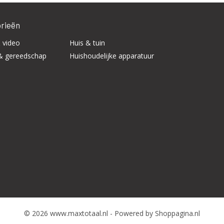
rieën
 video
Huis & tuin
& gereedschap
Huishoudelijke apparatuur
© 2026 www.maxtotaal.nl - Powered by Shoppagina.nl