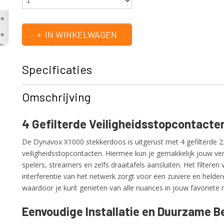
IN WINKELWAGEN
Specificaties
Productcode
BN 207753
Omschrijving
EAN code
4250019134593
Productcode leverancier
BN 207753
4 Gefilterde Veiligheidsstopcontacte
Netto gewicht
1,00 Kg
De Dynavox X1000 stekkerdoos is uitgerust met 4 gefilterde 2
veiligheidsstopcontacten. Hiermee kun je gemakkelijk jouw vers
spelers, streamers en zelfs draaitafels aansluiten. Het filtere
interferentie van het netwerk zorgt voor een zuivere en helde
waardoor je kunt genieten van alle nuances in jouw favoriete 
Eenvoudige Installatie en Duurzame B