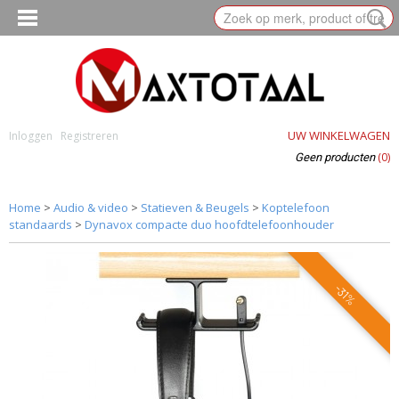
UW WINKELWAGEN
Inloggen
Registreren
(0)
Geen producten
Home
>
Audio & video
>
Statieven & Beugels
>
Koptelefoon
standaards
>
Dynavox compacte duo hoofdtelefoonhouder
-31%