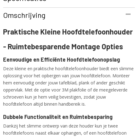
Productcode
Omschrijving
BN 207689
EAN code
Praktische Kleine Hoofdtelefoonhouder
4250019133978
Productcode leverancier
- Ruimtebesparende Montage Opties
BN 207689
Netto gewicht
1,00 Kg
Eenvoudige en Efficiënte Hoofdtelefoonopslag
Deze kleine en praktische hoofdtelefoonhouder biedt een slimme
oplossing voor het opbergen van jouw hoofdtelefoon. Monteer
hem eenvoudig onder jouw tafelblad, plank of ander geschikt
oppervlak. Met de optie voor 3M plakfolie of de meegeleverde
schroeven kun je hem veilig bevestigen, zodat jouw
hoofdtelefoon altijd binnen handbereik is.
Dubbele Functionaliteit en Ruimtebesparing
Dankzij het slimme ontwerp van deze houder kun je twee
hoofdtelefoons naast elkaar ophangen, of een hoofdtelefoon