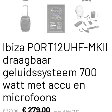
Ibiza PORT12UHF-MKII
draagbaar
geluidssysteem 700
watt met accu en
microfoons
€ 279,00
€ 329,00
(inclusief btw 21%)