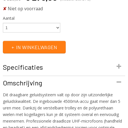
✘
Niet op voorraad
Aantal
IN WINKELWAGEN
Specificaties
Productcode
Omschrijving
PORT12UHF-MKII
EAN code
Dit draagbare geluidsysteem valt op door zijn uitzonderlijke
5420047137593
geluidskwaliteit. De ingebouwde 4500mA-accu gaat meer dan 5
Productcode leverancier
uren mee. Dankzij de verstelbare trolley en de polyurethaan
PORT12UHF-MKII
wielen met kogellagers kun je dit systeem overal en eenvoudig
Bruto gewicht
meenemen. Professionele draadloze UHF-microfoons (handheld
1,00 Kg
en headset) en een afstandsbediening zorgen voor optimale