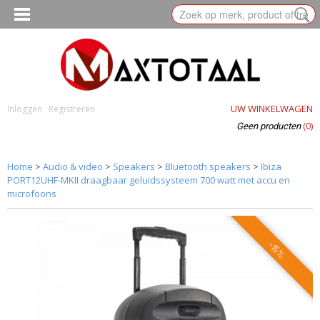
UW WINKELWAGEN
Inloggen
Registreren
(0)
Geen producten
Home
>
Audio & video
>
Speakers
>
Bluetooth speakers
>
Ibiza
PORT12UHF-MKII draagbaar geluidssysteem 700 watt met accu en
microfoons
-15%