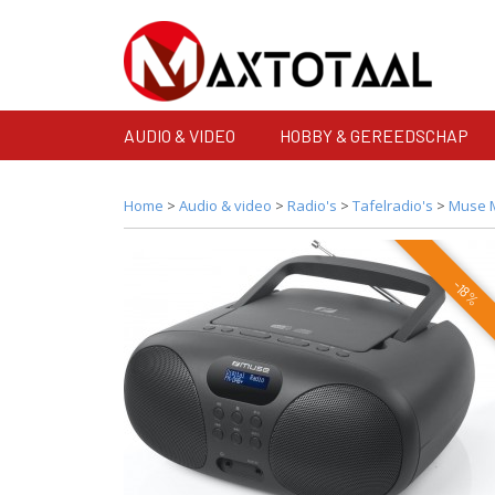
AUDIO & VIDEO
HOBBY & GEREEDSCHAP
Home
>
Audio & video
>
Radio's
>
Tafelradio's
>
Muse M
-18%