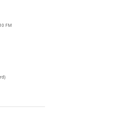
10 FM
rd)