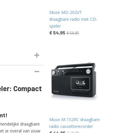
Muse MD-202VT
draagbare radio met CD-
speler
€ 54,95
€ 59,95
ler: Compact
ent!
Muse M-152RC draagbare
endelijke draagbare
radio cassetterecorder
et je overal van jouw
€ 44,95