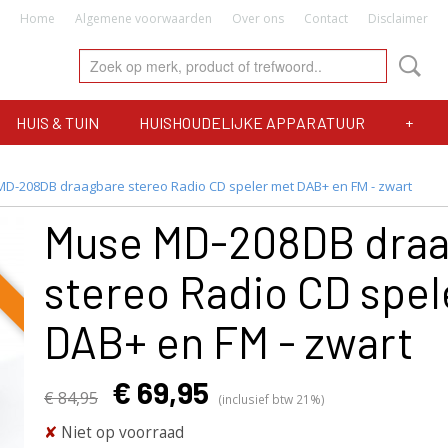
Home
Algemene voorwaarden
Over ons
Contact
Disclaimer
HUIS & TUIN
HUISHOUDELIJKE APPARATUUR
+
D-208DB draagbare stereo Radio CD speler met DAB+ en FM - zwart
Muse MD-208DB dra
stereo Radio CD spel
DAB+ en FM - zwart
€ 69,95
€ 84,95
(inclusief btw 21%)
✘
Niet op voorraad