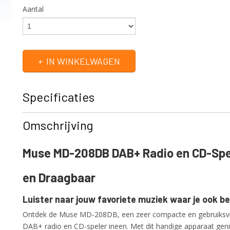
Aantal
IN WINKELWAGEN
Specificaties
Productcode
MD-208DB
Omschrijving
EAN code
3700460207083
Productcode leverancier
MD-208DB
Muse MD-208DB DAB+ Radio en CD-Spe
Netto gewicht
1,00 Kg
en Draagbaar
Luister naar jouw favoriete muziek waar je ook b
Ontdek de Muse MD-208DB, een zeer compacte en gebruiksvri
DAB+ radio en CD-speler ineen. Met dit handige apparaat geni