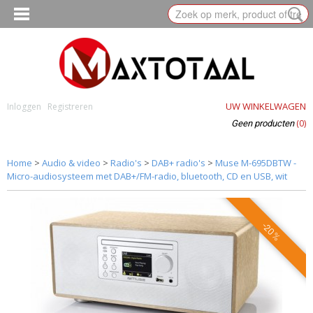
UW WINKELWAGEN
Inloggen
Registreren
(0)
Geen producten
Home
>
Audio & video
>
Radio's
>
DAB+ radio's
>
Muse M-695DBTW -
Micro-audiosysteem met DAB+/FM-radio, bluetooth, CD en USB, wit
-20%