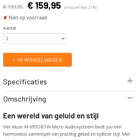
€ 159,95
€ 199,95
(inclusief btw 21%)
✘
Niet op voorraad
Aantal
IN WINKELWAGEN
Specificaties
Productcode
Omschrijving
M-695DBTW
EAN code
Een wereld van geluid en stijl
3700460208431
Productcode leverancier
Het Muse M-695DBTW Micro-Audiosysteem biedt jou een
M-695DBTW
harmonieus samenspel van prachtig geluid en tijdloze stijl. Met
Netto gewicht