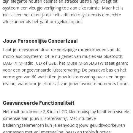
zijn elegante houten cabinet en strakke uitstraling, voegt dit
1,00 Kg
systeem een vleugje verfijning toe aan elke ruimte. Maar het is
niet alleen het uiterlijk dat telt - dit microsysteem is een echte
alleskunner als het gaat om geluidsopties.
Jouw Persoonlijke Concertzaal
Laat je meevoeren door de veelzijdige mogelijkheden van dit
micro-audiosysteem. Of je nu geniet van muziek via bluetooth,
DAB+/FM-radio, CD of USB, het Muse M-695DBTW staat garant
voor een ongeëvenaarde luisterervaring. De passieve bas en het
vermogen van 60 watt tillen jouw luisterervaring naar een hoger
niveau, waardoor je elk detail van jouw favoriete nummers hoort.
Geavanceerde Functionaliteit
Het multifunctionele 2,8 inch LCD-kleurendisplay biedt een visuele
dimensie aan jouw luisterervaring. Met intuïtieve
bedieningselementen kun je eenvoudig jouw geluidsvoorkeuren
aanpassen met volumeregeling, bass- en treble-functies.