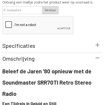
Ontvang een mailtje zodra het product weer op voorraad is.
Verstuur
Specificaties
Productcode
Omschrijving
SRR70TI
EAN code
Beleef de Jaren '80 opnieuw met de
4005425010968
Productcode leverancier
Soundmaster SRR70TI Retro Stereo
SRR70TI
Netto gewicht
1,00 Kg
Radio
Een Tijdreis in Geluid en Stijl