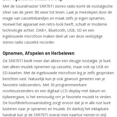
Met de Soundmaster SRR70TI stereo radio komt de nostalgische
sfeer van de jaren '80 weer tot leven. Laat je meeslepen door de
magie van cassettebandjes en maak zelfs je eigen opnames.
Hoewel het apparaat een retro-look heeft, schuilt er moderne
technologie achter. DAB+, Bluetooth, USB, SD en een
ingebouwde microfoon maken deel uit van deze veelzijdige
stereo radio cassette recorder.
Opnemen, Afspelen en Herbeleven
De SRR70TI biedt meer dan alleen een vleugje nostalgie. Je kunt
niet alleen muziek opnemen op cassette, maar ook op USB en
SD-kaarten. Met de ingebouwde microfoon leg je zelfs gesproken
berichten vast. Natuurlijk kun je ook gewoon genieten van je
favoriete radiozenders. Met 30 programmeerbare
voorkeuzezenders en een digitaal LCD-display met datum en
tijdweergave, is het eenvoudig om je favoriete muziek te vinden.
De hoofdtelefoonaansluiting zorgt ervoor dat je in alle rust kunt
luisteren naar je opnames en muziek. En dankzij het inklapbare
handvat kun je de SRR70TI overal mee naartoe nemen in stijl.