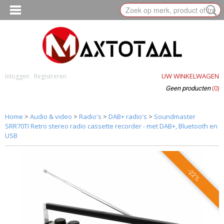
UW WINKELWAGEN
Inloggen
Registreren
(0)
Geen producten
Home
>
Audio & video
>
Radio's
>
DAB+ radio's
>
Soundmaster
SRR70TI Retro stereo radio cassette recorder - met DAB+, Bluetooth en
USB
-22%