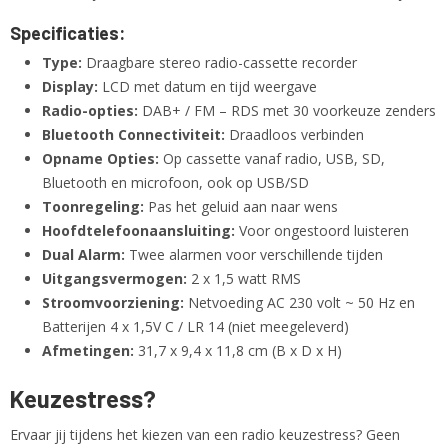
Specificaties:
Type:
Draagbare stereo radio-cassette recorder
Display:
LCD met datum en tijd weergave
Radio-opties:
DAB+ / FM – RDS met 30 voorkeuze zenders
Bluetooth Connectiviteit:
Draadloos verbinden
Opname Opties:
Op cassette vanaf radio, USB, SD,
Bluetooth en microfoon, ook op USB/SD
Toonregeling:
Pas het geluid aan naar wens
Hoofdtelefoonaansluiting:
Voor ongestoord luisteren
Dual Alarm:
Twee alarmen voor verschillende tijden
Uitgangsvermogen:
2 x 1,5 watt RMS
Stroomvoorziening:
Netvoeding AC 230 volt ~ 50 Hz en
Batterijen 4 x 1,5V C / LR 14 (niet meegeleverd)
Afmetingen:
31,7 x 9,4 x 11,8 cm (B x D x H)
Keuzestress?
Ervaar jij tijdens het kiezen van een radio keuzestress? Geen