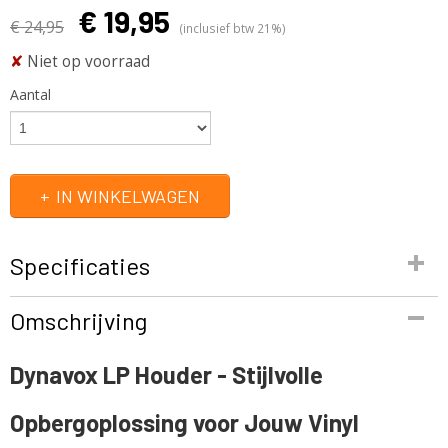
€ 19,95
€ 24,95
(inclusief btw 21%)
✘
Niet op voorraad
Aantal
IN WINKELWAGEN
Specificaties
Productcode
Omschrijving
BN 207806
EAN code
Dynavox LP Houder - Stijlvolle
4250019134968
Productcode leverancier
Opbergoplossing voor Jouw Vinyl
BN 207806
Netto gewicht